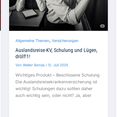
,
Allgemeine Themen
Versicherungen
Auslandsreise-KV, Schulung und Lügen,
drölf!1!
Von
Walter Benda
/
12. Juli 2025
Wichtiges Produkt – Beschissene Schulung
Die Auslandsreisekrankenversicherung ist
wichtig! Schulungen dazu sollten daher
auch wichtig sein, oder nicht? Ja, aber