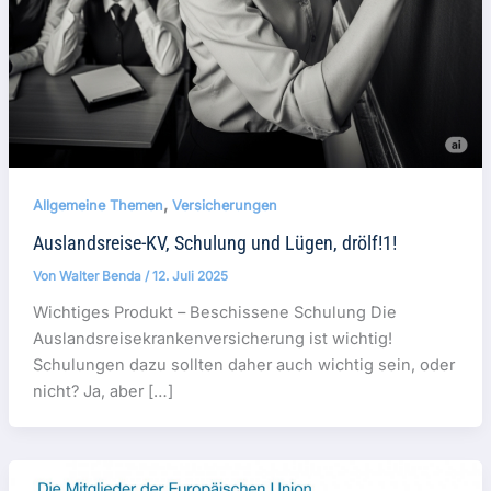
,
Allgemeine Themen
Versicherungen
Auslandsreise-KV, Schulung und Lügen, drölf!1!
Von
Walter Benda
/
12. Juli 2025
Wichtiges Produkt – Beschissene Schulung Die
Auslandsreisekrankenversicherung ist wichtig!
Schulungen dazu sollten daher auch wichtig sein, oder
nicht? Ja, aber […]