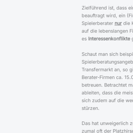
Zielführend ist, dass 
beauftragt wird, ein (F
Spielerberater
nur
die K
auf die lebenslangen F
es
Interessenkonflikte
g
Schaut man sich beispi
Spielerberatungsangebo
Transfermarkt an, so g
Berater-Firmen ca. 15.
betreuen.
Betrachtet ma
ableiten, dass die mei
sich zudem auf die wen
stürzen.
Das hat unweigerlich z
zumal oft der Platzhir