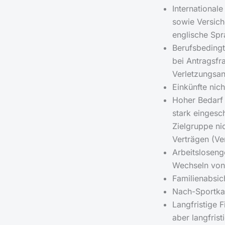
Internationale
sowie Versic
englische Spr
Berufsbedingt
bei Antragsfr
Verletzungsanf
Einkünfte nic
Hoher Bedarf
stark eingesch
Zielgruppe ni
Verträgen (Ve
Arbeitsloseng
Wechseln vo
Familienabsic
Nach-Sportkar
Langfristige F
aber langfris