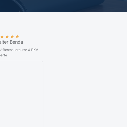
★
★
★
★
lter Benda
-Bestsellerautor & PKV
erte