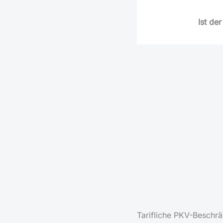
Ist de
Es gibt eine Rei
nicht de
Zumeist 
Er hat ein monetä
aktiv bleibst, au
Ver
Oft kooperieren d
Provision (Kickb
Lasten
Tarifliche PKV-Beschr