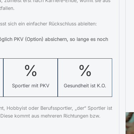
d, zumeist erst nach Karriere-Ende, womit sie aus
tfallen.
sst sich ein einfacher Rückschluss ableiten:
öglich PKV (Option) absichern, so lange es noch
%
%
Sportler mit PKV
Gesundheit ist K.O.
t, Hobbyist oder Berufssportler, „der“ Sportler ist
 Diese kommt aus mehreren Richtungen bzw.