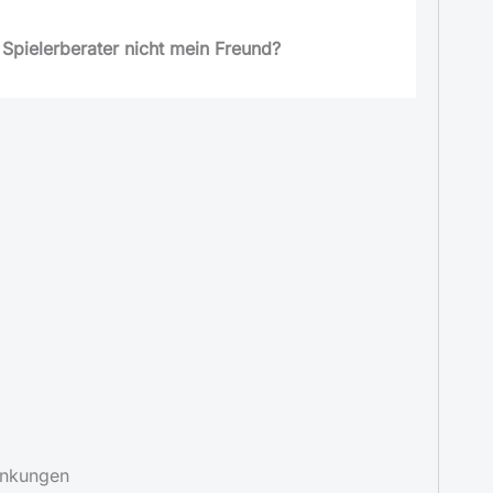
r Spielerberater nicht mein Freund?
Nein! Aus vielen Gründen.
he von Gründen, warum Du bei Versicherungen
m Spielerberater vertrauen solltest.
hat er keine fachliche Qualifikation.
res Interesse daran, dass Du möglichst lange
ch zu Lasten deiner Gesundheit. Das steht dem
sicherungsgedanken entgegen.
iese mit anderen Beratern und bekommen eine
ack) durch die Hintertür. Das geht zu deinen
, da es ein Interessenkonflikt ist!
änkungen