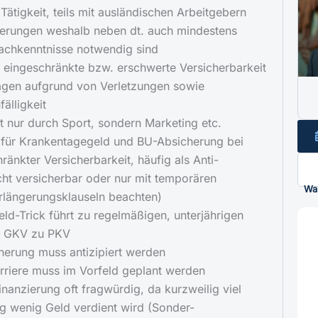
 Tätigkeit, teils mit ausländischen Arbeitgebern
herungen weshalb neben dt. auch mindestens
achkenntnisse notwendig sind
 eingeschränkte bzw. erschwerte Versicherbarkeit
agen aufgrund von Verletzungen sowie
älligkeit
ht nur durch Sport, sondern Marketing etc.
 für Krankentagegeld und BU-Absicherung bei
ränkter Versicherbarkeit, häufig als Anti-
cht versicherbar oder nur mit temporären
Wa
rlängerungsklauseln beachten)
eld-Trick führt zu regelmäßigen, unterjährigen
n GKV zu PKV
herung muss antizipiert werden
riere muss im Vorfeld geplant werden
inanzierung oft fragwürdig, da kurzweilig viel
tig wenig Geld verdient wird (Sonder-