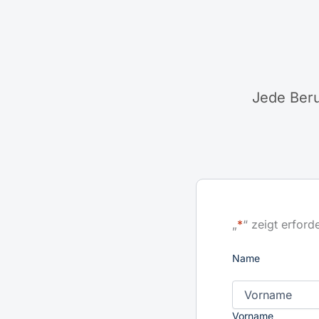
Jede Beru
„
*
“ zeigt erford
Name
Vorname