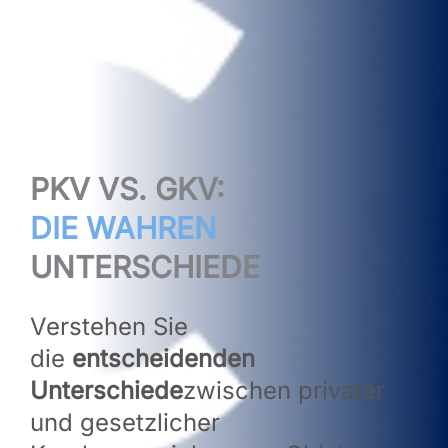
PKV VS. GKV:
DIE WAHREN
UNTERSCHIEDE
Verstehen Sie
die
entscheidenden
Unterschiede
zwischen privater
und gesetzlicher