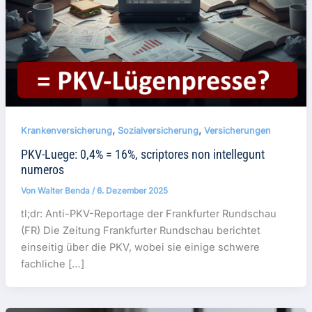
,
,
Krankenversicherung
Sozialversicherung
Versicherungen
PKV-Luege: 0,4% = 16%, scriptores non intellegunt
numeros
Von
Walter Benda
/
6. Dezember 2025
tl;dr: Anti-PKV-Reportage der Frankfurter Rundschau
(FR) Die Zeitung Frankfurter Rundschau berichtet
einseitig über die PKV, wobei sie einige schwere
fachliche […]