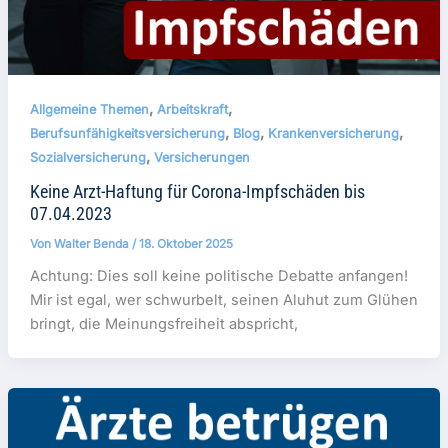
,
,
Allgemeine Themen
Arbeitskraft
,
,
,
Berufsunfähigkeitsversicherung
Blog
Krankenversicherung
,
Sozialversicherung
Versicherungen
Keine Arzt-Haftung für Corona-Impfschäden bis
07.04.2023
Von
Walter Benda
/
18. Oktober 2025
Achtung: Dies soll keine politische Debatte anfangen!
Mir ist egal, wer schwurbelt, seinen Aluhut zum Glühen
bringt, die Meinungsfreiheit abspricht,