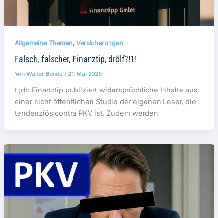
,
Allgemeine Themen
Versicherungen
Falsch, falscher, Finanztip, drölf?!1!
Von
Walter Benda
/
21. Mai 2025
tl;dr: Finanztip publiziert widersprüchliche Inhalte aus
einer nicht öffentlichen Studie der eigenen Leser, die
tendenziös contra PKV ist. Zudem werden