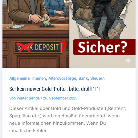
,
,
,
Allgemeine Themen
Altersvorsorge
Bank
Steuern
Sei kein naiver Gold-Trottel, bitte, drölf!1!1!
Von
Walter Benda
/
26. September 2025
Dieser Artikel über Gold und Gold-Produkte („Renten“,
Sparpläne etc.) wird regelmäßig überarbeitet, wenn
neue Informationen hinzukommen. Wenn Du
inhaltliche Fehler