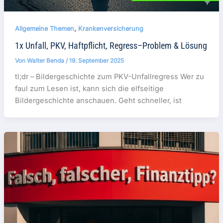
,
Allgemeine Themen
Krankenversicherung
1x Unfall, PKV, Haftpflicht, Regress–Problem & Lösung
Von
Walter Benda
/
19. September 2025
tl;dr – Bildergeschichte zum PKV-Unfallregress Wer zu
faul zum Lesen ist, kann sich die elfseitige
Bildergeschichte anschauen. Geht schneller, ist