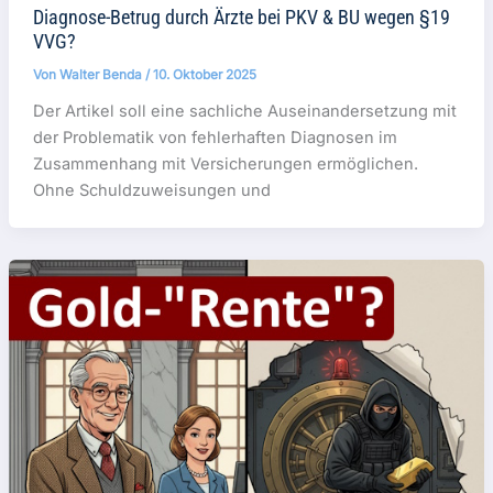
Diagnose-Betrug durch Ärzte bei PKV & BU wegen §19
VVG?
Von
Walter Benda
/
10. Oktober 2025
Der Artikel soll eine sachliche Auseinandersetzung mit
der Problematik von fehlerhaften Diagnosen im
Zusammenhang mit Versicherungen ermöglichen.
Ohne Schuldzuweisungen und