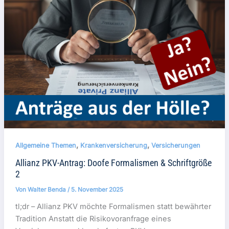
,
,
Allgemeine Themen
Krankenversicherung
Versicherungen
Allianz PKV-Antrag: Doofe Formalismen & Schriftgröße
2
Von
Walter Benda
/
5. November 2025
tl;dr – Allianz PKV möchte Formalismen statt bewährter
Tradition Anstatt die Risikovoranfrage eines