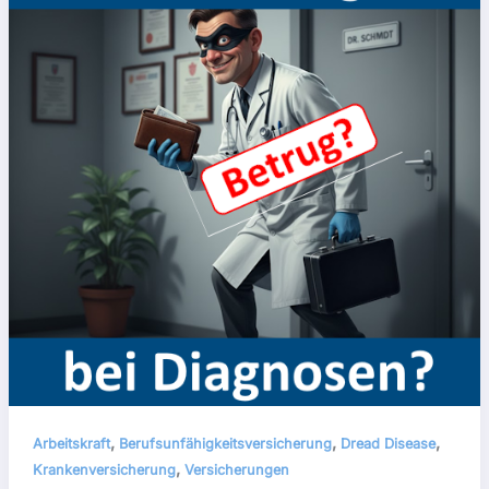
,
,
,
Arbeitskraft
Berufsunfähigkeitsversicherung
Dread Disease
,
Krankenversicherung
Versicherungen