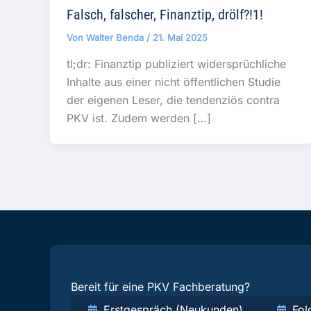
Falsch, falscher, Finanztip, drölf?!1!
Von
Walter Benda
/
21. Mai 2025
tl;dr: Finanztip publiziert widersprüchliche
Inhalte aus einer nicht öffentlichen Studie
der eigenen Leser, die tendenziös contra
PKV ist. Zudem werden […]
Bereit für eine PKV Fachberatung?
Erstgespräch (Neukunden)
Fol