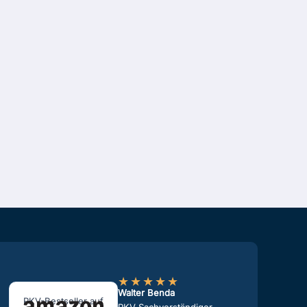
★
★
★
★
★
Walter Benda
PKV-Bestseller auf
PKV Sachverständiger