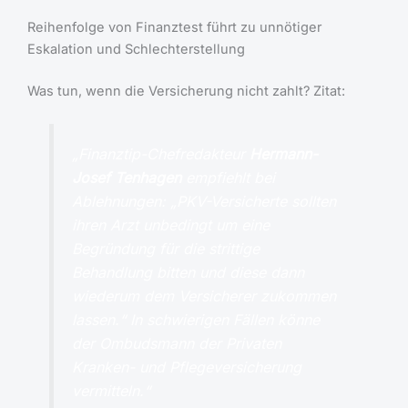
Reihenfolge von Finanztest führt zu unnötiger
Eskalation und Schlechterstellung
Was tun, wenn die Versicherung nicht zahlt? Zitat:
„
Finanztip-Chefredakteur
Hermann-
Josef Tenhagen
empfiehlt bei
Ablehnungen: „PKV-Versicherte sollten
ihren Arzt unbedingt um eine
Begründung für die strittige
Behandlung bitten und diese dann
wiederum dem Versicherer zukommen
lassen.“ In schwierigen Fällen könne
der Ombudsmann der Privaten
Kranken- und Pflegeversicherung
vermitteln.“