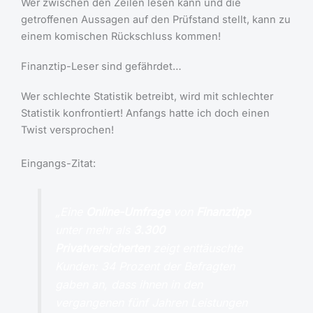
Wer zwischen den Zeilen lesen kann und die
getroffenen Aussagen auf den Prüfstand stellt, kann zu
einem komischen Rückschluss kommen!
Finanztip-Leser sind gefährdet…
Wer schlechte Statistik betreibt, wird mit schlechter
Statistik konfrontiert! Anfangs hatte ich doch einen
Twist versprochen!
Eingangs-Zitat:
„Eine
Online-Umfrage
von
Finanztipp
unter mehr als
3.300
Privatversicherten
zeigt enttäuschte
Kunden: 34 Prozent der Befragten
gaben an, dass ihnen in den
vergangenen fünf Jahren Leistungen