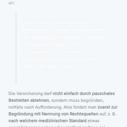
an
:
„Besonders ärgerlich für diese
Versicherten: So manches Mal stammt
das Urteil »nicht notwendig« jedenfalls
in der ersten Runde vom
Sachbearbeiter der privaten
Krankenkasse – und nicht von einer
Ärztin oder einem Arzt.“
Die Versicherung darf
nicht einfach durch pauschales
Bestreiten ablehnen
, sondern muss begründen,
notfalls nach Aufforderung. Also fordert man
zuerst zur
Begründung mit Nennung von Rechtsquellen
auf, z. B.
nach welchem medizinischen Standard
etwas