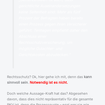
gerichtliche Auseinandersetzungen
keine Seltenheit sind: Mehr als fünf
Prozent der Befragten haben bereits
einen Prozess gegen ihren Versicherer
geführt. Tenhagen empfiehlt daher den
Abschluss einer
Rechtsschutzversicherung, um
mögliche Gutachter- und
Gerichtskosten abzudecken.“
Rechtsschutz? Ok, hier gehe ich mit, denn das
kann
sinnvoll sein
.
Notwendig ist es nicht.
Doch welche Aussage-Kraft hat das? Abgesehen
davon, dass dies nicht repräsentativ für die gesamte
PKV ist, denn die Prozessquote – egal wer sie wie