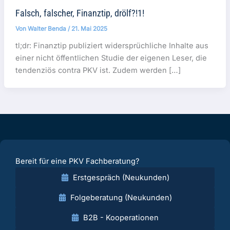
Falsch, falscher, Finanztip, drölf?!1!
Von
Walter Benda
/
21. Mai 2025
tl;dr: Finanztip publiziert widersprüchliche Inhalte aus
einer nicht öffentlichen Studie der eigenen Leser, die
tendenziös contra PKV ist. Zudem werden […]
Bereit für eine PKV Fachberatung?
Erstgespräch (Neukunden)
Folgeberatung (Neukunden)
B2B - Kooperationen