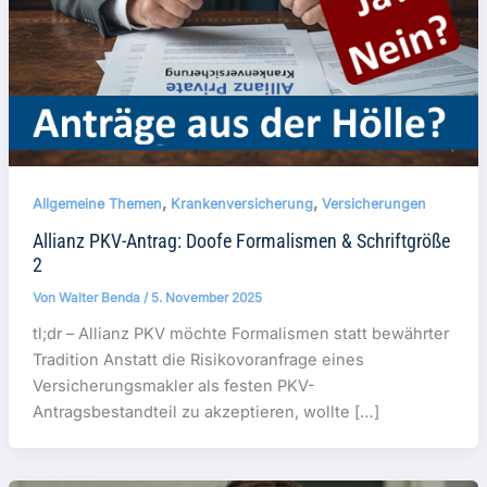
,
,
Allgemeine Themen
Krankenversicherung
Versicherungen
Allianz PKV-Antrag: Doofe Formalismen & Schriftgröße
2
Von
Walter Benda
/
5. November 2025
tl;dr – Allianz PKV möchte Formalismen statt bewährter
Tradition Anstatt die Risikovoranfrage eines
Versicherungsmakler als festen PKV-
Antragsbestandteil zu akzeptieren, wollte […]