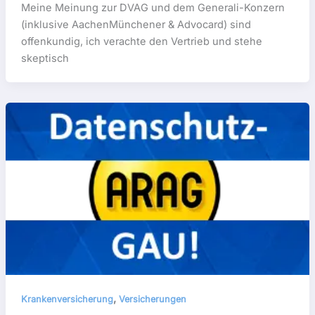
Meine Meinung zur DVAG und dem Generali-Konzern
(inklusive AachenMünchener & Advocard) sind
offenkundig, ich verachte den Vertrieb und stehe
skeptisch
,
Krankenversicherung
Versicherungen