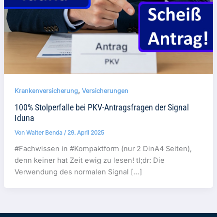
,
Krankenversicherung
Versicherungen
100% Stolperfalle bei PKV-Antragsfragen der Signal
Iduna
Von
Walter Benda
/
29. April 2025
#Fachwissen in #Kompaktform (nur 2 DinA4 Seiten),
denn keiner hat Zeit ewig zu lesen! tl;dr: Die
Verwendung des normalen Signal […]