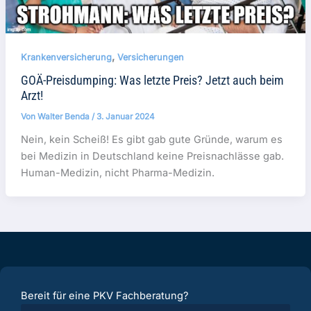
,
Krankenversicherung
Versicherungen
GOÄ-Preisdumping: Was letzte Preis? Jetzt auch beim
Arzt!
Von
Walter Benda
/
3. Januar 2024
Nein, kein Scheiß! Es gibt gab gute Gründe, warum es
bei Medizin in Deutschland keine Preisnachlässe gab.
Human-Medizin, nicht Pharma-Medizin.
Bereit für eine PKV Fachberatung?