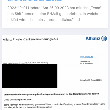
2023-10-01 Update: Am 26.09.2023 hat mir das „Team“
des Shitfluencers eine E-Mail geschrieben, in welcher
erklärt wird, dass ein „ehrenamtliches“ […]