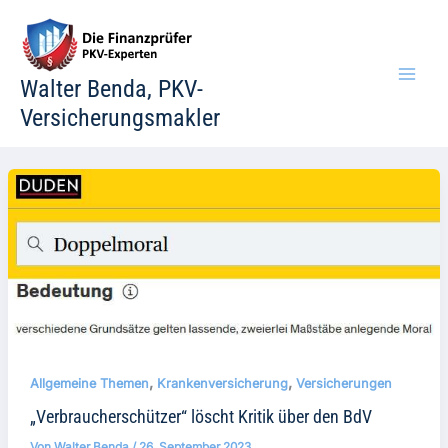
Zum
Inhalt
springen
Walter Benda, PKV-
Versicherungsmakler
,
,
Allgemeine Themen
Krankenversicherung
Versicherungen
„Verbraucherschützer“ löscht Kritik über den BdV
Von
Walter Benda
/
26. September 2023