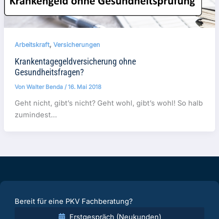
,
Arbeitskraft
Versicherungen
Krankentagegeldversicherung ohne
Gesundheitsfragen?
Von
Walter Benda
/
16. Mai 2018
Geht nicht, gibt’s nicht? Geht wohl, gibt’s wohl! So halb
zumindest…
Bereit für eine PKV Fachberatung?
Erstgespräch (Neukunden)