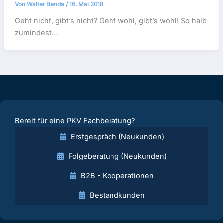
Von
Walter Benda
/
16. Mai 2018
Geht nicht, gibt’s nicht? Geht wohl, gibt’s wohl! So halb
zumindest…
Bereit für eine PKV Fachberatung?
Erstgespräch (Neukunden)
Folgeberatung (Neukunden)
B2B - Kooperationen
Bestandkunden