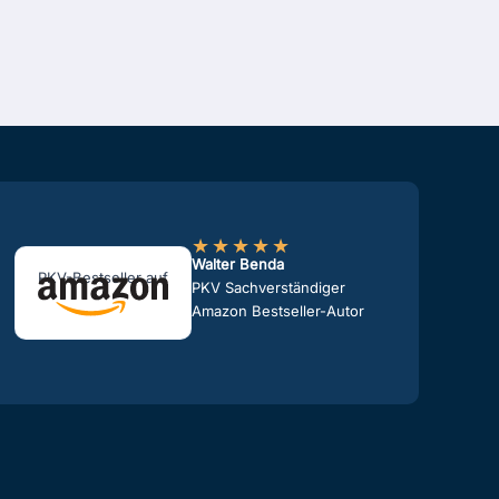
★
★
★
★
★
Walter Benda
PKV-Bestseller auf
PKV Sachverständiger
Amazon Bestseller-Autor