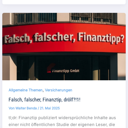
,
Allgemeine Themen
Versicherungen
Falsch, falscher, Finanztip, drölf?!1!
Von
Walter Benda
/
21. Mai 2025
tl;dr: Finanztip publiziert widersprüchliche Inhalte aus
einer nicht öffentlichen Studie der eigenen Leser, die