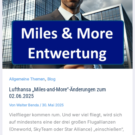
,
Allgemeine Themen
Blog
Lufthansa „Miles-and-More“-Änderungen zum
02.06.2025
Von
Walter Benda
/
30. Mai 2025
Vielflieger kommen rum. Und wer viel fliegt, wird sich
auf mindestens eine der drei großen Flugallianzen
(Oneworld, SkyTeam oder Star Alliance) „einschießen“,