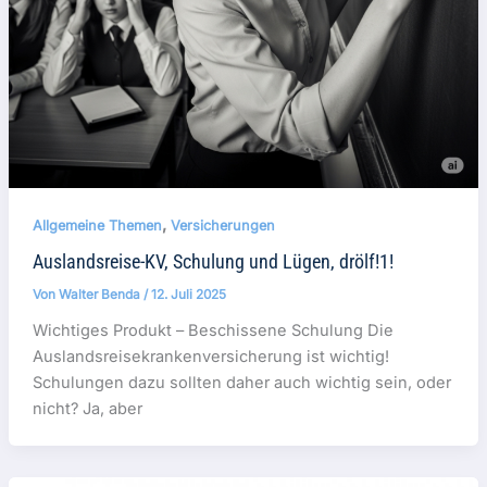
,
Allgemeine Themen
Versicherungen
Auslandsreise-KV, Schulung und Lügen, drölf!1!
Von
Walter Benda
/
12. Juli 2025
Wichtiges Produkt – Beschissene Schulung Die
Auslandsreisekrankenversicherung ist wichtig!
Schulungen dazu sollten daher auch wichtig sein, oder
nicht? Ja, aber