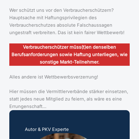
Wer schützt uns vor den Verbraucherschützern?
Hauptsache mit Haftungsprivilegien des
Verbraucherschutzes absolute Falschaussagen
ungestraft verbreiten. Das ist kein fairer Wettbewerb!
Verbraucherschützer müss(t)en denselben
Berufsanforderungen sowie Haftung unterliegen, wie
sonstige Markt-Teilnehmer.
Alles andere ist Wettbewerbsverzerrung!
Hier müssen die Vermittlerverbände stärker einsetzen,
statt jedes neue Mitglied zu feiern, als wäre es eine
Errungenschaft…
Autor & PKV Experte