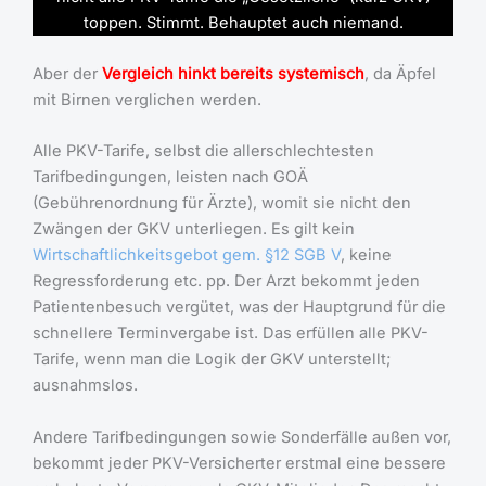
toppen. Stimmt. Behauptet auch niemand.
Aber der
Vergleich hinkt bereits systemisch
, da Äpfel
mit Birnen verglichen werden.
Alle PKV-Tarife, selbst die allerschlechtesten
Tarifbedingungen, leisten nach GOÄ
(Gebührenordnung für Ärzte), womit sie nicht den
Zwängen der GKV unterliegen. Es gilt kein
Wirtschaftlichkeitsgebot gem. §12 SGB V
, keine
Regressforderung etc. pp. Der Arzt bekommt jeden
Patientenbesuch vergütet, was der Hauptgrund für die
schnellere Terminvergabe ist. Das erfüllen alle PKV-
Tarife, wenn man die Logik der GKV unterstellt;
ausnahmslos.
Andere Tarifbedingungen sowie Sonderfälle außen vor,
bekommt jeder PKV-Versicherter erstmal eine bessere