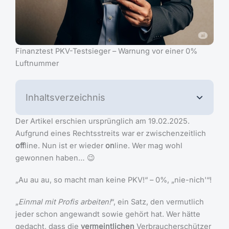
Finanztest PKV-Testsieger – Warnung vor einer 0%
Luftnummer
Inhaltsverzeichnis
Der Artikel erschien ursprünglich am 19.02.2025.
Aufgrund eines Rechtsstreits war er zwischenzeitlich
off
line. Nun ist er wieder
on
line. Wer mag wohl
gewonnen haben… 😉
„Au au au, so macht man keine PKV!“ – 0%, „nie-nich'“!
„
Einmal mit Profis arbeiten!
“, ein Satz, den vermutlich
jeder schon angewandt sowie gehört hat. Wer hätte
gedacht, dass die
vermeintlichen
Verbraucherschützer