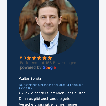
5.0
Basierend auf 156 Bewertungen
powered by
G
o
o
g
l
e
Walter Benda
Deutschlands führender Spezialist für komplexe
PKV-Fälle
Ok, ok, einer der führenden Spezialisten!
Denn es gibt auch andere gute
Versicherungsmakler. Eines meiner