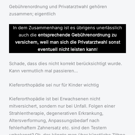
Gebührenordnung und Privatarztwahl gehören
zusammen; eigentlich
In dem Zusammenhang ist es übrigens unerlässlich
auch die
entsprechende Gebührenordnung zu
versichern, weil man sich die Privatarztwahl sonst
eventuell nicht leisten kann
!
Schade, dass dies nicht korrekt berücksichtigt wurde.
Kann vermutlich mal passieren…
Kieferorthopädie sei nur für Kinder wichtig
Kieferorthopädie ist bei Erwachsenen nicht
mitversichert, sondern nur bei Unfall. Folgen einer
Strahlentherapie, degenerativen Erkrankung,
Altersverformung, Anpassungsbedarf nach
fehlerhaftem Zahnersatz etc. sind den Testern