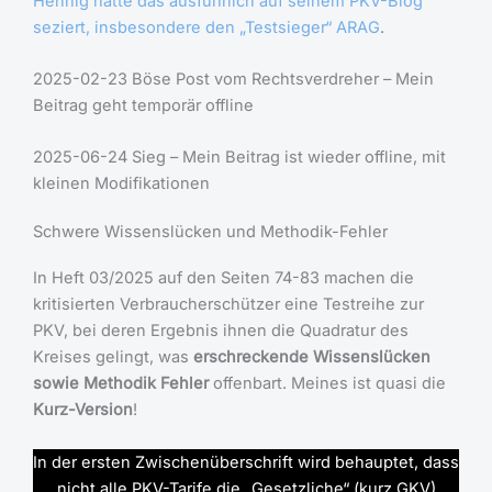
Hennig hatte das ausführlich auf seinem PKV-Blog
seziert, insbesondere den „Testsieger“ ARAG
.
2025-02-23 Böse Post vom Rechtsverdreher – Mein
Beitrag geht temporär offline
2025-06-24 Sieg – Mein Beitrag ist wieder offline, mit
kleinen Modifikationen
Schwere Wissenslücken und Methodik-Fehler
In Heft 03/2025 auf den Seiten 74-83 machen die
kritisierten Verbraucherschützer eine Testreihe zur
PKV, bei deren Ergebnis ihnen die Quadratur des
Kreises gelingt, was
erschreckende Wissenslücken
sowie Methodik Fehler
offenbart. Meines ist quasi die
Kurz-Version
!
In der ersten Zwischenüberschrift wird behauptet, dass
nicht alle PKV-Tarife die „Gesetzliche“ (kurz GKV)