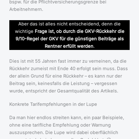
bspw. für die Pflichtversicherungsgrenze bei
Arbeitnehmern.
Aber das ist alles nicht entscheidend, denn die
wichtige
Frage ist, ob durch die GKV-Rückkehr die
9/10-Regel der GKV für die günstigen Beiträge als
Rentner erfüllt werden
.
Dies ist mit 55 Jahren fast immer zu verneinen, da die
Rückkehr zumeist mit Ende 40 erfolgt sein muss. Dass
der allein Grund für eine Rückkehr – es kann nur der
Beitrag sein, keinesfalls die Leistung – vergessen
wurde, entspricht der Gesamtqualität des Artikels.
Konkrete Tarifempfehlungen in der Lupe
Da man hier endlos streiten kann, ein paar Beispiele,
ohne eine tarifliche Empfehlung oder Warnung
auszusprechen. Die Lupe wird dabei oberflächlich