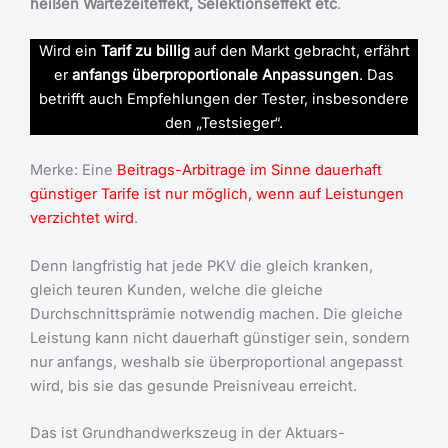
heißen Wartezeiteffekt, Selektionseffekt etc
.
Wird ein
Tarif zu billig
auf den Markt gebracht, erfährt
er
anfangs überproportionale Anpassungen
. Das
betrifft auch Empfehlungen der Tester, insbesondere
den „Testsieger“.
Merke: Eine
Beitrags-Arbitrage im Sinne dauerhaft
günstiger Tarife ist nur möglich, wenn auf Leistungen
verzichtet wird
.
Denn langfristig hat jede PKV die gleich kranken,
gleich teuren Kunden, welche die gleiche
Durchschnittsprämie notwendig machen. Die gleiche
Leistung kann nicht dauerhaft günstiger sein, sondern
nur anfangs, weshalb sie überproportional angepasst
wird, bis sie das gesunde Preisniveau erreicht.
Das ist Grundhandwerkszeug in der Aktuars-