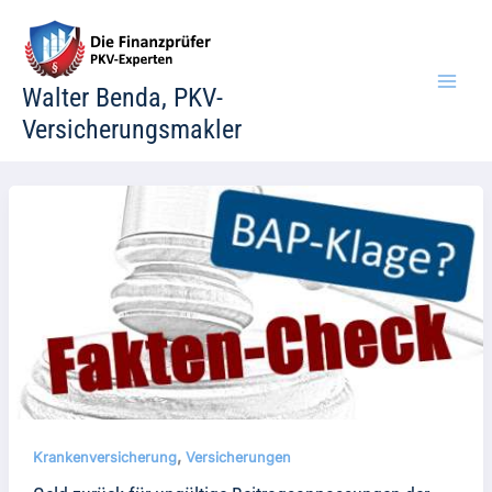
Zum
Inhalt
springen
Walter Benda, PKV-
Versicherungsmakler
,
Krankenversicherung
Versicherungen