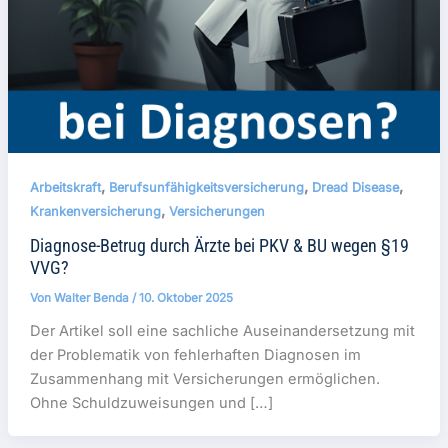
,
,
,
Arbeitskraft
Berufsunfähigkeitsversicherung
Dread Disease
,
Krankenversicherung
Versicherungen
Diagnose-Betrug durch Ärzte bei PKV & BU wegen §19
VVG?
Von
Walter Benda
/
10. Oktober 2025
Der Artikel soll eine sachliche Auseinandersetzung mit
der Problematik von fehlerhaften Diagnosen im
Zusammenhang mit Versicherungen ermöglichen.
Ohne Schuldzuweisungen und […]