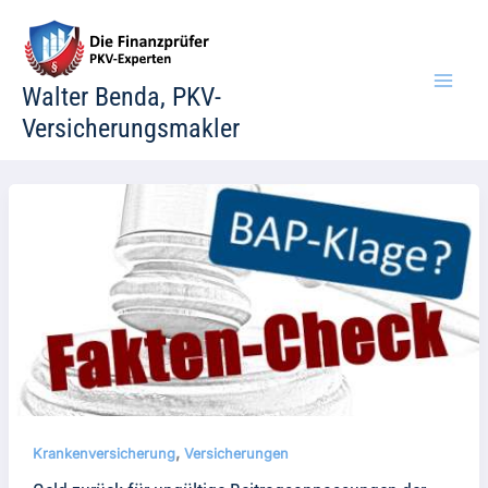
Zum
Inhalt
springen
Walter Benda, PKV-
Versicherungsmakler
,
Krankenversicherung
Versicherungen