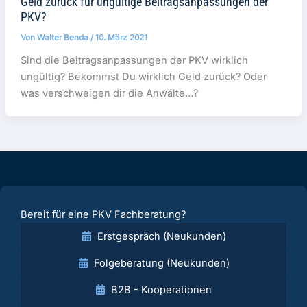
Geld zurück für ungültige Beitragsanpassungen der
PKV?
Von
Walter Benda
/
10. März 2021
Sind die Beitragsanpassungen der PKV wirklich
ungültig? Bekommst Du wirklich Geld zurück? Oder
was verschweigen dir die Anwälte…?
Bereit für eine PKV Fachberatung?
Erstgespräch (Neukunden)
Folgeberatung (Neukunden)
B2B - Kooperationen