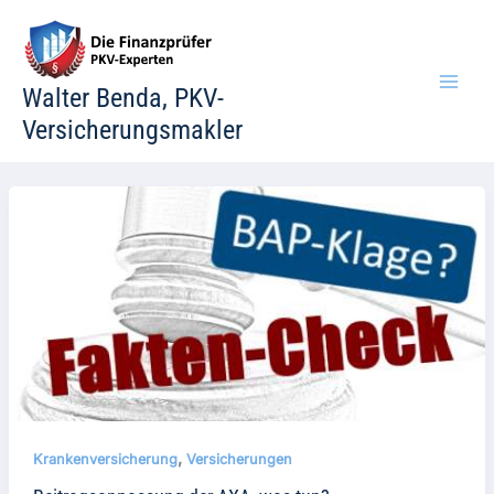
Zum
Inhalt
springen
Walter Benda, PKV-
Versicherungsmakler
,
Krankenversicherung
Versicherungen