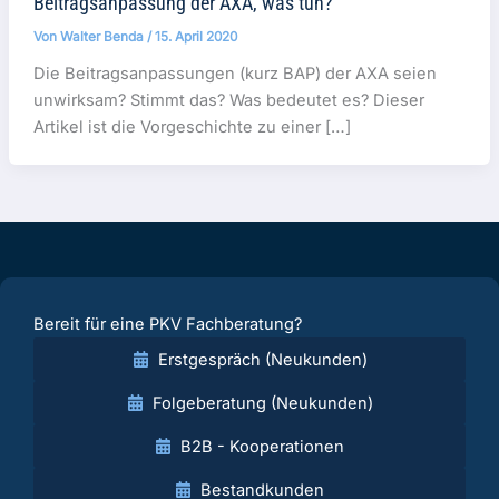
Beitragsanpassung der AXA, was tun?
Von
Walter Benda
/
15. April 2020
Die Beitragsanpassungen (kurz BAP) der AXA seien
unwirksam? Stimmt das? Was bedeutet es? Dieser
Artikel ist die Vorgeschichte zu einer […]
Bereit für eine PKV Fachberatung?
Erstgespräch (Neukunden)
Folgeberatung (Neukunden)
B2B - Kooperationen
Bestandkunden