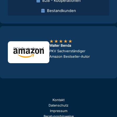
B2B - Kooperationen
Bestandkunden
★
★
★
★
★
Walter Benda
PKV-Bestseller auf
PKV Sachverständiger
Amazon Bestseller-Autor
Kontakt
Datenschutz
Impressum
Beratungshinweise