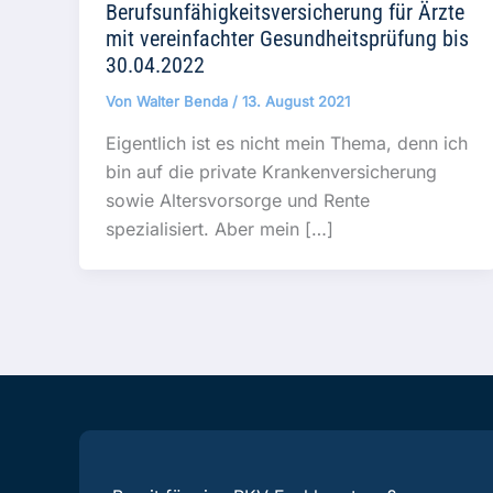
Berufsunfähigkeitsversicherung für Ärzte
mit vereinfachter Gesundheitsprüfung bis
30.04.2022
Von
Walter Benda
/
13. August 2021
Eigentlich ist es nicht mein Thema, denn ich
bin auf die private Krankenversicherung
sowie Altersvorsorge und Rente
spezialisiert. Aber mein […]