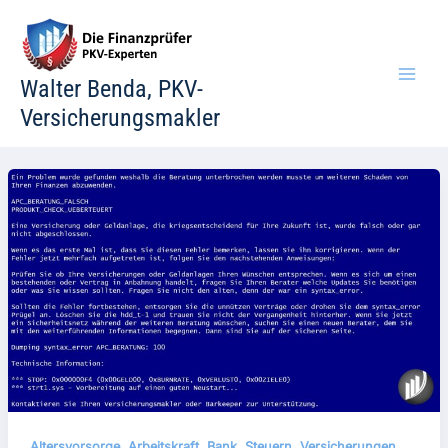
Zum
Inhalt
springen
Walter Benda, PKV-
Versicherungsmakler
,
,
,
,
Altersvorsorge
Arbeitskraft
Bank
Steuern
Versicherungen