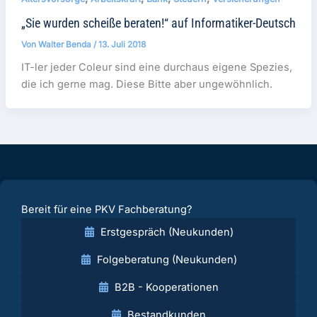
„Sie wurden scheiße beraten!“ auf Informatiker-Deutsch
Von
Walter Benda
/
13. Juli 2018
IT-ler jeder Coleur sind eine durchaus eigene Spezies,
die ich gerne mag. Diese Bitte aber ungewöhnlich.
Bereit für eine PKV Fachberatung?
Erstgespräch (Neukunden)
Folgeberatung (Neukunden)
B2B - Kooperationen
Bestandkunden