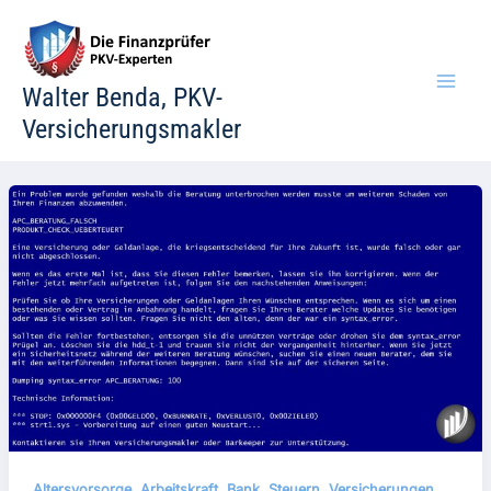
Zum
Inhalt
springen
Walter Benda, PKV-
Versicherungsmakler
,
,
,
,
Altersvorsorge
Arbeitskraft
Bank
Steuern
Versicherungen