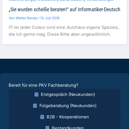
„Sie wurden scheiße beraten!“ auf Informatiker-Deutsch
Von
Walter Benda
/
13. Juli 2018
IT-ler jeder Coleur sind eine durchaus eigene Spezies,
die ich gerne mag. Diese Bitte aber ungewöhnlich.
Bereit für eine PKV Fachberatung?
Erstgespräch (Neukunden)
Folgeberatung (Neukunden)
B2B - Kooperationen
Bestandkunden