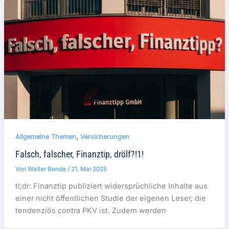
,
Allgemeine Themen
Versicherungen
Falsch, falscher, Finanztip, drölf?!1!
Von
Walter Benda
/
21. Mai 2025
tl;dr: Finanztip publiziert widersprüchliche Inhalte aus
einer nicht öffentlichen Studie der eigenen Leser, die
tendenziös contra PKV ist. Zudem werden