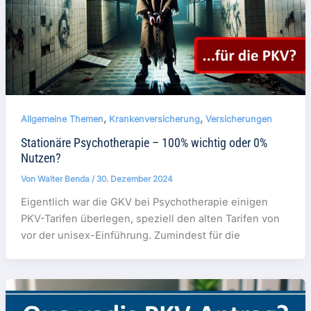
,
,
Allgemeine Themen
Krankenversicherung
Versicherungen
Stationäre Psychotherapie – 100% wichtig oder 0%
Nutzen?
Von
Walter Benda
/
30. Dezember 2024
Eigentlich war die GKV bei Psychotherapie einigen
PKV-Tarifen überlegen, speziell den alten Tarifen von
vor der unisex-Einführung. Zumindest für die