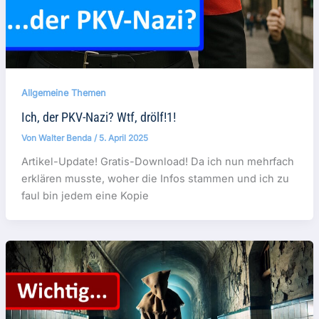
Allgemeine Themen
Ich, der PKV-Nazi? Wtf, drölf!1!
Von
Walter Benda
/
5. April 2025
Artikel-Update! Gratis-Download! Da ich nun mehrfach
erklären musste, woher die Infos stammen und ich zu
faul bin jedem eine Kopie