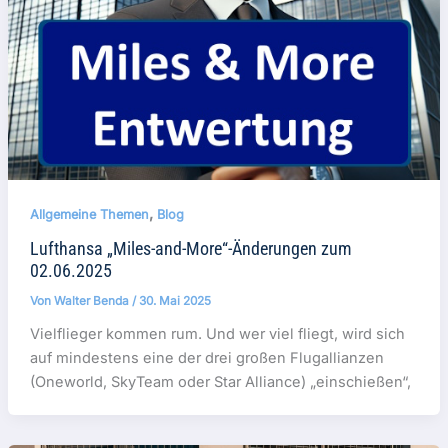
,
Allgemeine Themen
Blog
Lufthansa „Miles-and-More“-Änderungen zum
02.06.2025
Von
Walter Benda
/
30. Mai 2025
Vielflieger kommen rum. Und wer viel fliegt, wird sich
auf mindestens eine der drei großen Flugallianzen
(Oneworld, SkyTeam oder Star Alliance) „einschießen“,