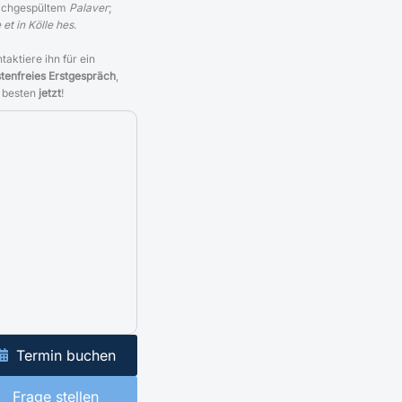
ichgespültem
Palaver
;
 et in Kölle hes
.
taktiere ihn für ein
tenfreies Erstgespräch
,
 besten
jetzt
!
Termin buchen
Frage stellen