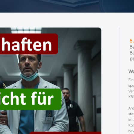
5
B
B
p
Wa
Ein
spe
Ver
Köl
And
sta
im 
Kon
bev