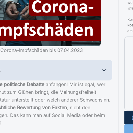
we
wie
Kon
kos
am
r Corona-Impfschäden bis 07.04.2023
s
e politische Debatte
anfangen! Mir ist egal, wer
hut zum Glühen bringt, die Meinungsfreiheit
ktatur unterstellt oder welch anderer Schwachsinn.
chtliche Bewertung von Fakten
, nicht den
en. Das kann man auf Social Media oder beim
