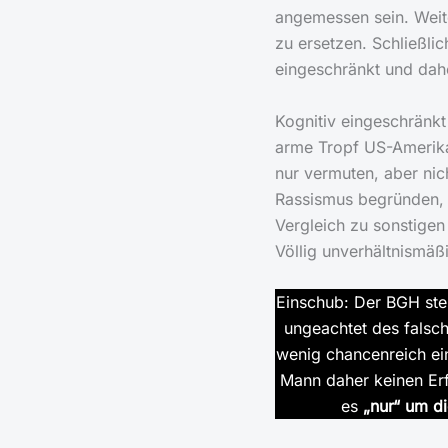
angemessen sein. Weit
zu ersetzen. Schließlic
eingeschränkt und da
Kognitiv eingeschränkt
arme Tropf US-Amerik
nur vermuten, aber nic
Rassismus begründen, 
Vergleich zu sonstige
Völlig unverhältnismäß
Einschub: Der BGH stel
ungeachtet des falsch
wenig chancenreich ein
Mann daher keinen Er
es
„nur“ um d