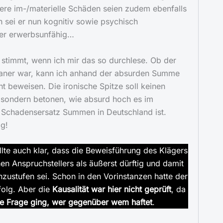
ere im-/materielle Schäden seien zudem ebenfalls
h sei er nun kognitiv sowie psychisch
her erwerbsunfähig…
 stimmt, wenn ich mir das so durchlese. Ob der
aner war, kann ich anhand der absurden Summe
ht beweisen. Die ironische Spitze soll keinen
sondern betonen, wie absurd hoch es im
n Schadensersatz Summen in Deutschland ist.
ig!
lte auch klar, dass die Beweisführung des Klägers
en Anspruchstellers als äußerst dürftig und damit
zustufen sei. Schon in den Vorinstanzen hatte der
folg. Aber die
Kausalität war hier nicht geprüft
, da
ie Frage ging, wer gegenüber wem haftet
.