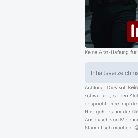
Keine Arzt-Haftung fü
Inhaltsverzeichni
Achtung: Dies soll
kein
schwurbelt, seinen Alu
abspricht, eine Impfdi
Hier geht es um die
re
Austausch von Meinung
Stammtisch machen. 