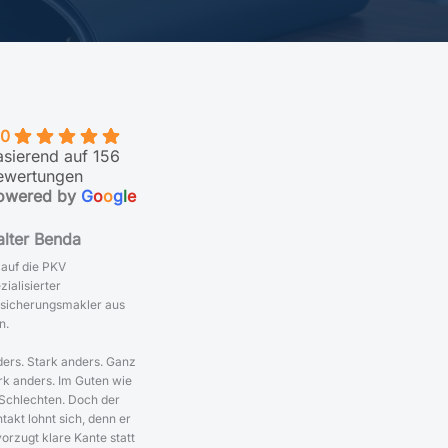
.0
asierend auf 156
ewertungen
owered by
G
o
o
g
l
e
lter Benda
 auf die PKV
zialisierter
sicherungsmakler aus
n.
ers. Stark anders. Ganz
rk anders. Im Guten wie
Schlechten. Doch der
takt lohnt sich, denn er
orzugt klare Kante statt