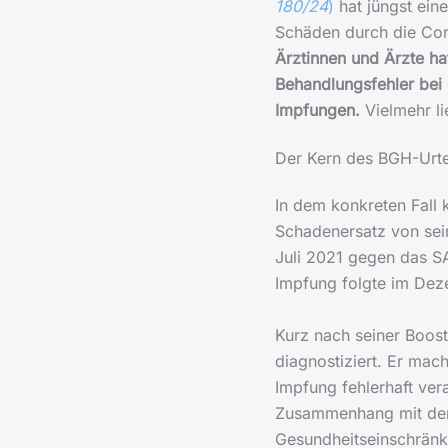
180/24
)
hat jüngst ein
Schäden durch die Coro
Ärztinnen und Ärzte ha
Behandlungsfehler bei 
Impfungen.
Vielmehr li
Der Kern des BGH-Urtei
In dem konkreten Fall
Schadenersatz von sein
Juli 2021 gegen das S
Impfung folgte im De
Kurz nach seiner Boos
diagnostiziert. Er mac
Impfung fehlerhaft ver
Zusammenhang mit den
Gesundheitseinschrän