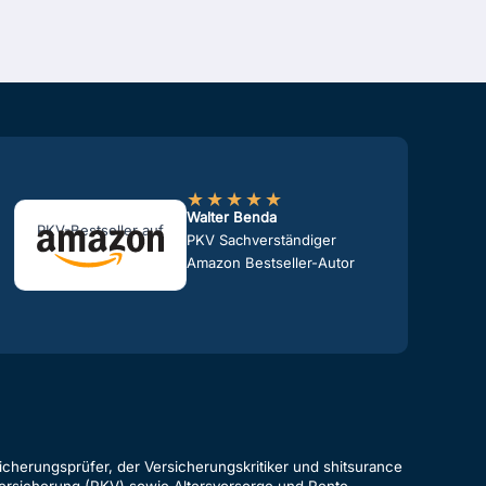
★
★
★
★
★
Walter Benda
PKV-Bestseller auf
PKV Sachverständiger
Amazon Bestseller-Autor
cherungsprüfer, der Versicherungskritiker und shitsurance