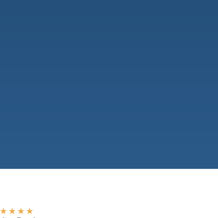
★
★
★
★