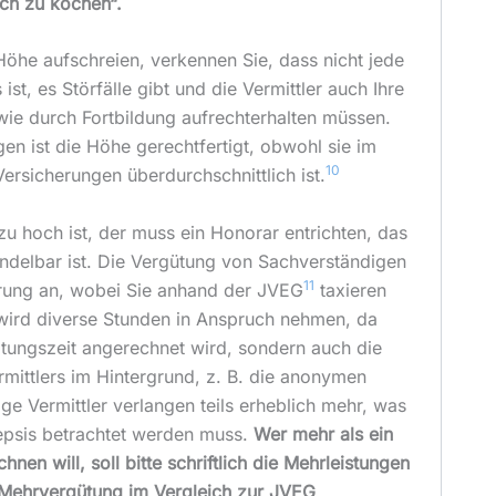
ich zu kochen“.
Höhe aufschreien, verkennen Sie, dass nicht jede
ist, es Störfälle gibt und die Vermittler auch Ihre
ie durch Fortbildung aufrechterhalten müssen.
egen ist die Höhe gerechtfertigt, obwohl sie im
10
Versicherungen überdurchschnittlich ist.
 hoch ist, der muss ein Honorar entrichten, das
ndelbar ist. Die Vergütung von Sachverständigen
11
ierung an, wobei Sie anhand der JVEG
taxieren
 wird diverse Stunden in Anspruch nehmen, da
ratungszeit angerechnet wird, sondern auch die
mittlers im Hintergrund, z. B. die anonymen
ge Vermittler verlangen teils erheblich mehr, was
epsis betrachtet werden muss.
Wer mehr als ein
nen will, soll bitte schriftlich die Mehrleistungen
 Mehrvergütung im Vergleich zur JVEG