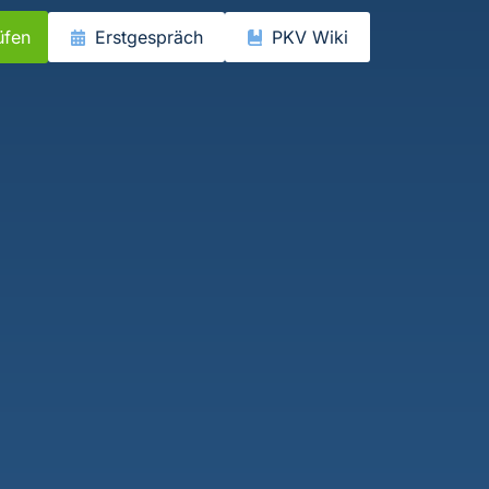
üfen
Erstgespräch
PKV Wiki