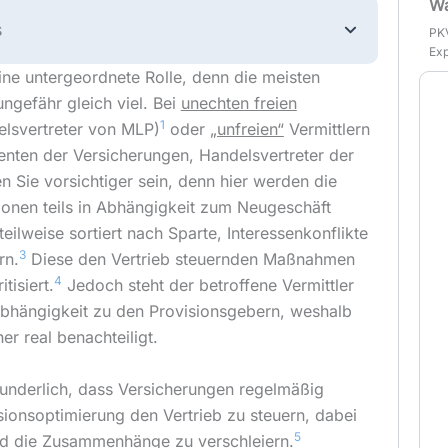
Wa
s
PKV
Exp
ine untergeordnete Rolle, denn die meisten
ungefähr gleich viel. Bei
unechten freien
1
delsvertreter von MLP)
oder
„unfreien“
Vermittlern
genten der Versicherungen, Handelsvertreter der
 Sie vorsichtiger sein, denn hier werden die
ionen teils in Abhängigkeit zum Neugeschäft
teilweise sortiert nach Sparte, Interessenkonflikte
3
rn.
Diese den Vertrieb steuernden Maßnahmen
4
tisiert.
Jedoch steht der betroffene Vermittler
r Abhängigkeit zu den Provisionsgebern, weshalb
r real benachteiligt.
wunderlich, dass Versicherungen regelmäßig
ionsoptimierung den Vertrieb zu steuern, dabei
5
nd die Zusammenhänge zu verschleiern.