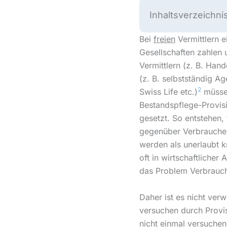
Inhaltsverzeichni
Bei
freien
Vermittlern e
Gesellschaften zahlen 
Vermittlern (z. B. Han
(z. B. selbstständig A
2
Swiss Life etc.)
müssen
Bestandspflege-Provis
gesetzt. So entstehen, 
gegenüber Verbrauche
werden als unerlaubt kri
oft in wirtschaftliche
das Problem Verbrauche
Daher ist es nicht ver
versuchen durch Provis
nicht einmal versuche