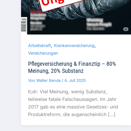
,
,
Arbeitskraft
Krankenversicherung
Versicherungen
Pflegeversicherung & Finanztip – 80%
Meinung, 20% Substanz
Von
Walter Benda
/
4. Juli 2025
tl;dr: Viel Meinung, wenig Substanz,
teilweise fatale Falschaussagen. Im Jahr
2017 gab es eine massive Gesetzes- und
Produktreform, die augenscheinlich […]