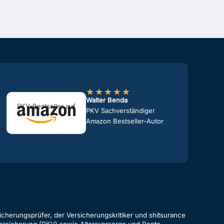
★
★
★
★
★
Walter Benda
PKV-Bestseller auf
PKV Sachverständiger
Amazon Bestseller-Autor
cherungsprüfer, der Versicherungskritiker und shitsurance