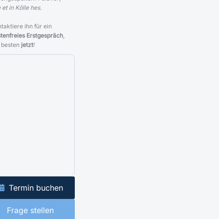
 et in Kölle hes
.
taktiere ihn für ein
tenfreies Erstgespräch
,
 besten
jetzt
!
Termin buchen
Frage stellen