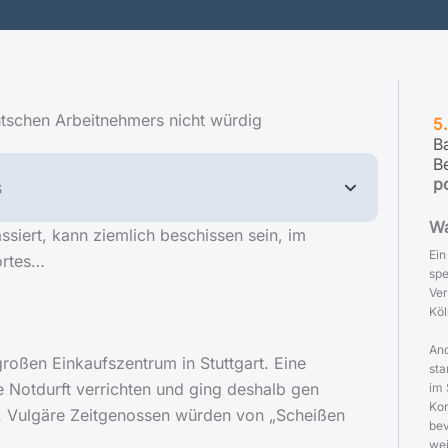
utschen Arbeitnehmers nicht würdig
5
B
B
p
s
Wa
ssiert, kann ziemlich beschissen sein, im
Ein
ortes…
spe
Ver
Köl
And
roßen Einkaufszentrum in Stuttgart. Eine
sta
re Notdurft verrichten und ging deshalb gen
im 
Kon
n. Vulgäre Zeitgenossen würden von „Scheißen
bev
we