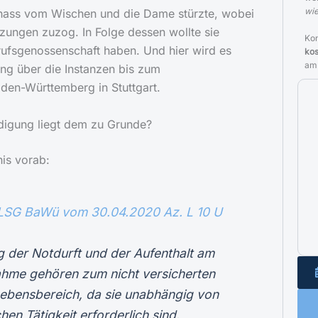
wie
nass vom Wischen und die Dame stürzte, wobei
tzungen zuzog. In Folge dessen wollte sie
Kon
rufsgenossenschaft haben. Und hier wird es
kos
am
ng über die Instanzen bis zum
den-Württemberg in Stuttgart.
digung liegt dem zu Grunde?
nis vorab:
LSG BaWü vom 30.04.2020 Az. L 10 U
g der Notdurft und der Aufenthalt am
ahme gehören zum nicht versicherten
Lebensbereich, da sie unabhängig von
chen Tätigkeit erforderlich sind.