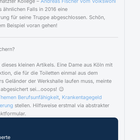
hätzter Kollege –
Andreas Fischer vom Volkswohl
 ähnlichen Falls in 2016 eine
rung für seine Truppe abgeschlossen. Schön,
em Beispiel voran gehen!
chern?
 dieses kleinen Artikels. Eine Dame aus Köln mit
tion, die für die Toiletten einmal aus dem
s Geländer der Werkshalle laufen muss, meinte
t abgesichert sei…ooops! 😉
Themen Berufsunfähigkeit
,
Krankentagegeld
herung
stellen. Hilfsweise erstmal via abstrakter
aktformular.
erte