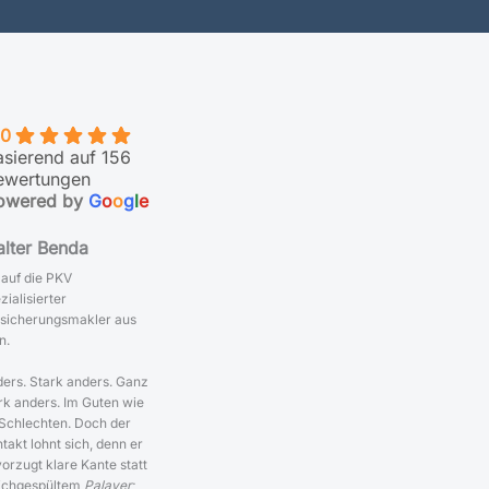
.0
asierend auf 156
ewertungen
owered by
G
o
o
g
l
e
lter Benda
 auf die PKV
zialisierter
sicherungsmakler aus
n.
ers. Stark anders. Ganz
rk anders. Im Guten wie
Schlechten. Doch der
takt lohnt sich, denn er
orzugt klare Kante statt
ichgespültem
Palaver
;