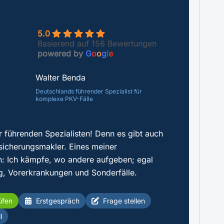
5.0
Basierend auf 156 Bewertungen
powered by
G
o
o
g
l
e
Walter Benda
Deutschlands führender Spezialist für
komplexe PKV-Fälle
r führenden Spezialisten! Denn es gibt auch
sicherungsmakler. Eines meiner
: Ich kämpfe, wo andere aufgeben; egal
g, Vorerkrankungen und Sonderfälle.
üfen
Erstgespräch
Frage stellen
l