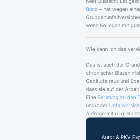
Kein Quatsch! Ein gesc
Bund
– hat wegen eines
Gruppenunfallversiche
wenn Kollegen mit gut
Wie kann ich das versi
Das ist auch der Grund
chronischer Blaseninfek
Gebäude raus und über
dass sie auf der Arbei
Eine
Beratung zu den 
und/oder
Unfallversic
Anfrage mit u. g. Kont
Autor & PKV Exp