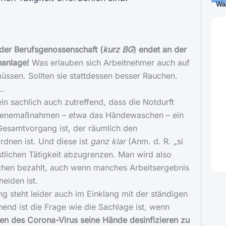
Wa
der Berufsgenossenschaft (
kurz BG
) endet an der
nanlage!
Was erlauben sich Arbeitnehmer auch auf
müssen. Sollten sie stattdessen besser Rauchen.
s…
rein sachlich auch zutreffend, dass die Notdurft
ienemaßnahmen – etwa das Händewaschen – ein
Gesamtvorgang ist, der räumlich den
rdnen ist. Und diese ist
ganz klar
(Anm. d. R. „si
nstlichen Tätigkeit abzugrenzen. Man wird also
hen bezahlt, auch wenn manches Arbeitsergebnis
eiden ist.
 steht leider auch im Einklang mit der ständigen
nd ist die Frage wie die Sachlage ist, wenn
n des Corona-Virus seine Hände desinfizieren zu