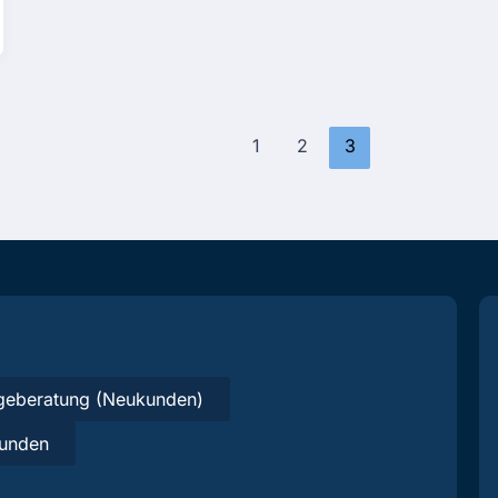
1
2
3
geberatung (Neukunden)
unden