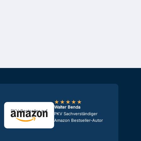
★
★
★
★
★
Walter Benda
PKV-Bestseller auf
PKV Sachverständiger
Amazon Bestseller-Autor