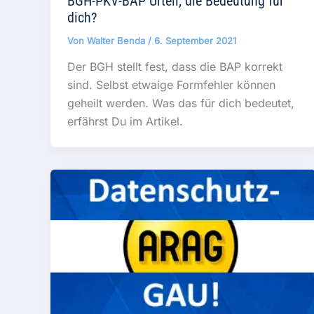
BGH-PKV-BAP Urteil, die Bedeutung für
dich?
Von
Walter Benda
/
6. September 2021
Der BGH stellt fest, dass die BAP korrekt
sind. Selbst etwaige Formfehler können
geheilt werden. Was das für dich bedeutet,
erfährst Du im Artikel.