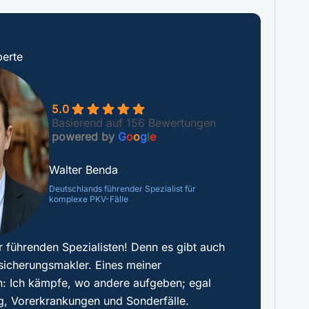
erte
5.0
Basierend auf 156 Bewertungen
powered by
G
o
o
g
l
e
Walter Benda
Deutschlands führender Spezialist für
komplexe PKV-Fälle
r führenden Spezialisten! Denn es gibt auch
sicherungsmakler. Eines meiner
: Ich kämpfe, wo andere aufgeben; egal
g, Vorerkrankungen und Sonderfälle.