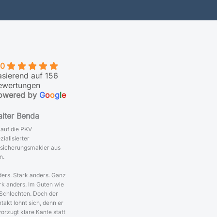
.0
asierend auf 156
ewertungen
owered by
G
o
o
g
l
e
lter Benda
 auf die PKV
zialisierter
sicherungsmakler aus
n.
ers. Stark anders. Ganz
rk anders. Im Guten wie
Schlechten. Doch der
takt lohnt sich, denn er
orzugt klare Kante statt