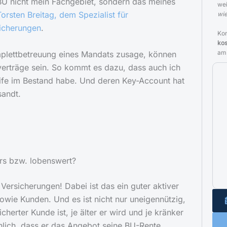
e BU nicht mein Fachgebiet, sondern das meines
we
orsten Breitag, dem Spezialist für
wie
sicherungen
.
Kon
kos
am
plettbetreuung eines Mandats zusage, können
verträge sein. So kommt es dazu, dass auch ich
ife im Bestand habe. Und deren Key-Account hat
sandt.
rs bzw. lobenswert?
ersicherungen! Dabei ist das ein guter aktiver
sowie Kunden. Und es ist nicht nur uneigennützig,
icherter Kunde ist, je älter er wird und je kränker
nlich, dass er das Angebot seine BU-Rente