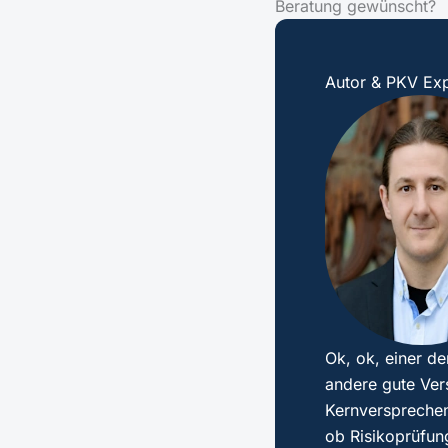
Beratung gewünscht?
Autor & PKV Exp
Ok, ok, einer de
andere gute Ver
Kernversprechen
ob Risikoprüfun