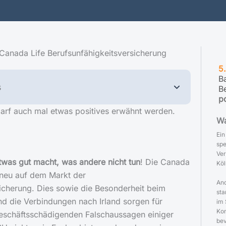
r Canada Life Berufsunfähigkeitsversicherung
5
B
s
B
p
arf auch mal etwas positives erwähnt werden.
Wa
Ein
spe
Ver
twas gut macht, was andere nicht tun
! Die Canada
Köl
d neu auf dem Markt der
And
icherung. Dies sowie die Besonderheit beim
sta
d die Verbindungen nach Irland sorgen für
im 
Kon
geschäftsschädigenden Falschaussagen einiger
bev