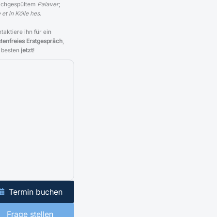
ichgespültem
Palaver
;
 et in Kölle hes
.
taktiere ihn für ein
tenfreies Erstgespräch
,
 besten
jetzt
!
Termin buchen
Frage stellen