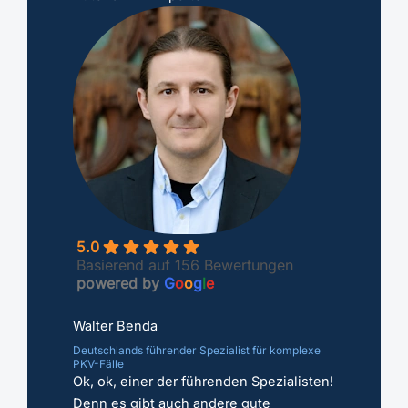
5.0
Basierend auf 156 Bewertungen
powered by
G
o
o
g
l
e
Walter Benda
Deutschlands führender Spezialist für komplexe
PKV-Fälle
Ok, ok, einer der führenden Spezialisten!
Denn es gibt auch andere gute