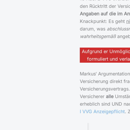
den Rücktritt der Versi
Angaben auf die im Ant
Knackpunkt: Es geht
n
darum, was
abschlussr
wahrheitsgemäß
angeb
Aufgrund er Unmöglich
formuliert und ver
Markus‘ Argumentation,
Versicherung direkt fr
Versicherungsvertrags.
Versicherer
alle
Umständ
erheblich sind UND nac
I VVG Anzeigepflicht
. Z