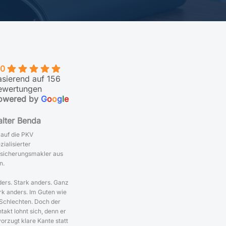
.0
asierend auf 156
ewertungen
owered by
G
o
o
g
l
e
lter Benda
 auf die PKV
zialisierter
sicherungsmakler aus
n.
ers. Stark anders. Ganz
rk anders. Im Guten wie
Schlechten. Doch der
takt lohnt sich, denn er
orzugt klare Kante statt