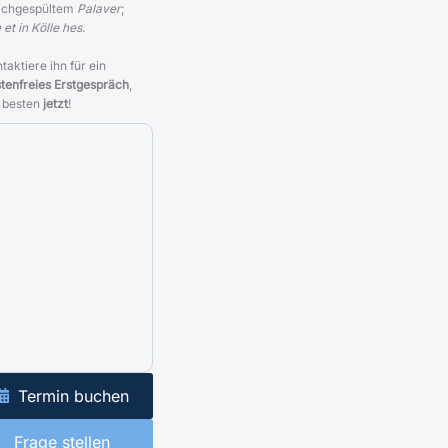
ichgespültem
Palaver
;
 et in Kölle hes
.
taktiere ihn für ein
tenfreies Erstgespräch
,
 besten
jetzt
!
Termin buchen
Frage stellen