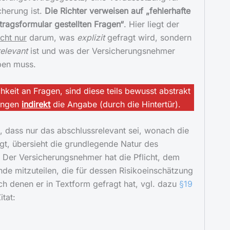
cherung ist.
Die Richter verweisen auf „fehlerhafte
ragsformular gestellten Fragen“
. Hier liegt der
icht nur
darum, was
explizit
gefragt wird, sondern
elevant
ist und was der Versicherungsnehmer
en muss.
keit an Fragen, sind diese teils bewusst abstrakt
langen
indirekt
die Angabe (durch die Hintertür).
 dass nur das abschlussrelevant sei, wonach die
agt, übersieht die grundlegende Natur des
 Der Versicherungsnehmer hat die Pflicht, dem
e mitzuteilen, die für dessen Risikoeinschätzung
h denen er in Textform gefragt hat, vgl. dazu
§19
itat: