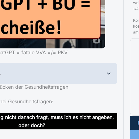
we
wie
Kon
kos
am
hatGPT = fatale VVA =/= PKV
s
Tücken der Gesundheitsfragen
 bei Gesundheitsfragen:
g nicht danach fragt, muss ich es nicht angeben,
oder doch?