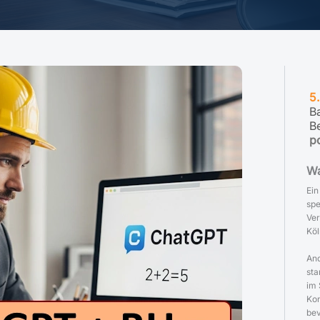
5
B
B
p
Wa
Ein
spe
Ver
Köl
And
sta
im 
Kon
bev