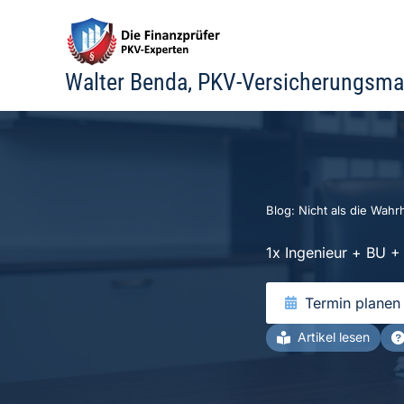
Zum
Inhalt
springen
Walter Benda, PKV-Versicherungsma
Blog: Nicht als die Wahrh
1x Ingenieur + BU 
Termin planen
Artikel lesen