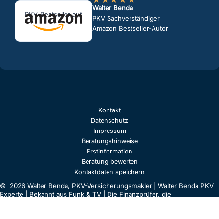
Walter Benda
PKV-Bestseller auf
PKV Sachverständiger
Amazon Bestseller-Autor
Kontakt
Datenschutz
Impressum
Beratungshinweise
Erstinformation
Beratung bewerten
Kontaktdaten speichern
© 2026 Walter Benda, PKV-Versicherungsmakler | Walter Benda PKV
Experte | Bekannt aus Funk & TV | Die Finanzprüfer, die
Versicherungsprüfer, der Versicherungskritiker und shitsurance sind
Firmen von Walter "Benzinfass" Benda, der als Berater international
tätig ist. Seine Spezialisierungen sind die private Krankenversicherung