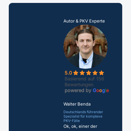
Autor & PKV Experte
5.0
Basierend auf 156
Bewertungen
powered by
G
o
o
g
l
e
Walter Benda
Deutschlands führender
Spezialist für komplexe
PKV-Fälle
Ok, ok, einer der