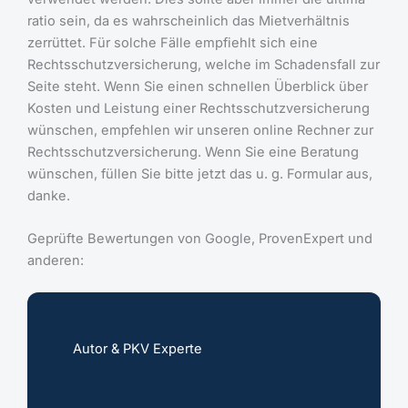
ratio sein, da es wahrscheinlich das Mietverhältnis
zerrüttet. Für solche Fälle empfiehlt sich eine
Rechtsschutzversicherung, welche im Schadensfall zur
Seite steht. Wenn Sie einen schnellen Überblick über
Kosten und Leistung einer Rechtsschutzversicherung
wünschen, empfehlen wir unseren online Rechner zur
Rechtsschutzversicherung. Wenn Sie eine Beratung
wünschen, füllen Sie bitte jetzt das u. g. Formular aus,
danke.
Geprüfte Bewertungen von Google, ProvenExpert und
anderen:
Autor & PKV Experte
5.0