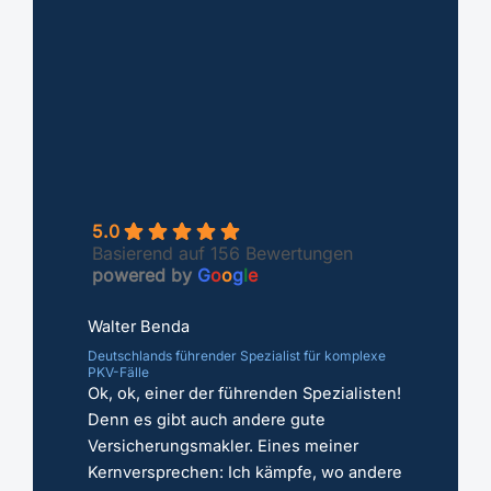
Basierend auf 156 Bewertungen
powered by
G
o
o
g
l
e
Walter Benda
Deutschlands führender Spezialist für komplexe
PKV-Fälle
Ok, ok, einer der führenden Spezialisten!
Denn es gibt auch andere gute
Versicherungsmakler. Eines meiner
Kernversprechen: Ich kämpfe, wo andere
aufgeben; egal ob Risikoprüfung,
Vorerkrankungen und Sonderfälle.
Jetzt PKV prüfen
Erstgespräch
Frage stellen
Expertenprofil