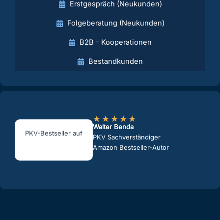
★
★
★
★
★
Walter Benda
PKV-Bestseller auf
PKV Sachverständiger
Amazon Bestseller-Autor
Kontakt
Datenschutz
Impressum
Beratungshinweise
Erstinformation
Beratung bewerten
Kontaktdaten speichern
© 2026 Walter Benda, PKV-Versicherungsmakler | Walter Benda PKV
Experte | Bekannt aus Funk & TV | Die Finanzprüfer, die
Versicherungsprüfer, der Versicherungskritiker und shitsurance sind
Firmen von Walter "Benzinfass" Benda, der als Berater international