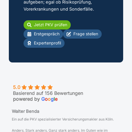
5.0
Basierend auf 156 Bewertungen
powered by
G
o
o
g
l
e
Walter Benda
Ein auf die PKV spezialisierter Versicherungsmakler aus Köln.
Anders. Stark anders. Ganz stark anders. Im Guten wie im
Schlechten. Doch der Kontakt lohnt sich, denn er bevorzugt klare
Kante statt weichgespültem
Palaver
;
wie et in Kölle hes
.
Kontaktiere ihn für ein
kostenfreies Erstgespräch
, am besten
jetzt
!