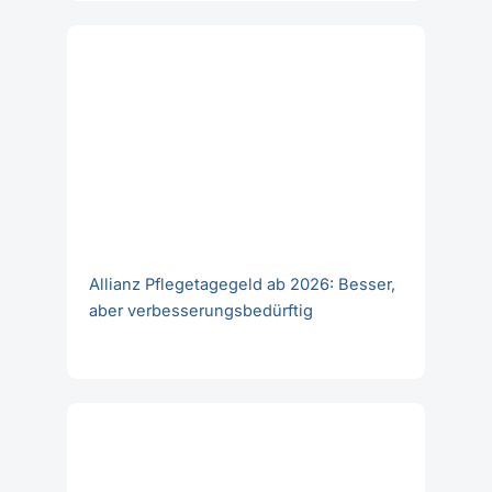
Allianz Pflegetagegeld ab 2026: Besser,
aber verbesserungsbedürftig
Max. 3.000€ BU-Aktion der
BarmeniaGothaer, ein Eigentor