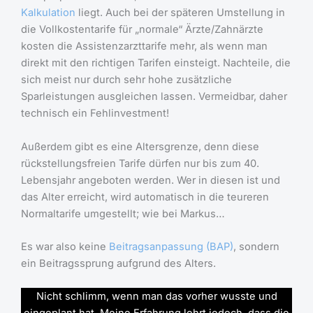
Kalkulation
liegt. Auch bei der späteren Umstellung in
die Vollkostentarife für „normale“ Ärzte/Zahnärzte
kosten die Assistenzarzttarife mehr, als wenn man
direkt mit den richtigen Tarifen einsteigt. Nachteile, die
sich meist nur durch sehr hohe zusätzliche
Sparleistungen ausgleichen lassen. Vermeidbar, daher
technisch ein Fehlinvestment!
Außerdem gibt es eine Altersgrenze, denn diese
rückstellungsfreien Tarife dürfen nur bis zum 40.
Lebensjahr angeboten werden. Wer in diesen ist und
das Alter erreicht, wird automatisch in die teureren
Normaltarife umgestellt; wie bei Markus…
Es war also keine
Beitragsanpassung (BAP)
, sondern
ein Beitragssprung aufgrund des Alters.
Nicht schlimm, wenn man das vorher wusste und