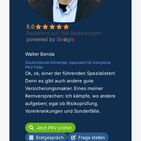
5.0
Basierend auf 156 Bewertungen
powered by
G
o
o
g
l
e
Walter Benda
Deutschlands führender Spezialist für komplexe
PKV-Fälle
Ok, ok, einer der führenden Spezialisten!
Denn es gibt auch andere gute
Versicherungsmakler. Eines meiner
Kernversprechen: Ich kämpfe, wo andere
aufgeben; egal ob Risikoprüfung,
Vorerkrankungen und Sonderfälle.
Jetzt PKV prüfen
Erstgespräch
Frage stellen