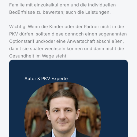
Familie mit einzukalkulieren und die individuellen
Bedürfnisse zu bewerten; auch die Leistungen.
Wichtig: Wenn die Kinder oder der Partner nicht in die
PKV dürfen, sollten diese dennoch einen sogenannten
Optionstarif und/oder eine Anwartschaft abschließen,
damit sie später wechseln können und dann nicht die
Gesundheit im Wege steht.
Autor & PKV Experte