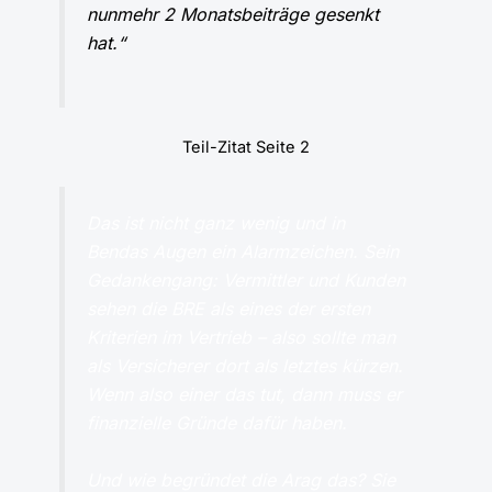
nunmehr 2 Monatsbeiträge gesenkt
hat.“
Teil-Zitat Seite 2
Das ist nicht ganz wenig und in
Bendas Augen ein Alarmzeichen. Sein
Gedankengang: Vermittler und Kunden
sehen die BRE als eines der ersten
Kriterien im Vertrieb – also sollte man
als Versicherer dort als letztes kürzen.
Wenn also einer das tut, dann muss er
finanzielle Gründe dafür haben.
Und wie begründet die Arag das? Sie