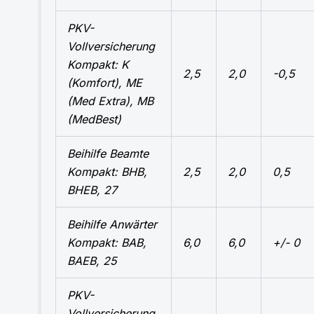
PKV-
Vollversicherung
Kompakt: K
2,5
2,0
-0,5
(Komfort), ME
(Med Extra), MB
(MedBest)
Beihilfe Beamte
Kompakt: BHB,
2,5
2,0
0,5
BHEB, 27
Beihilfe Anwärter
Kompakt: BAB,
6,0
6,0
+/- 0
BAEB, 25
PKV-
Vollversicherung