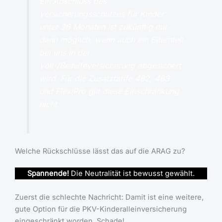
Ein Abschluss des
Versicherungsschutzes für Kinder
unter 36 Monaten ist zukünftig nur
dann möglich, wenn auch ein Elternteil
bei uns in der
Voll-/Beihilfeversicherung abgesichert
wird. Für die Zusatztarife 482, 483
und FlexiPro gilt diese Einschränkung
nicht.
Welche Rückschlüsse lässt das auf die ARAG zu?
Spannende!
Die Neutralität ist bewusst gewählt.
Zuerst die schlechte Nachricht: Damit ist eine weitere,
gute Option für die PKV-Kinderalleinversicherung
eingeschränkt worden. Schade!