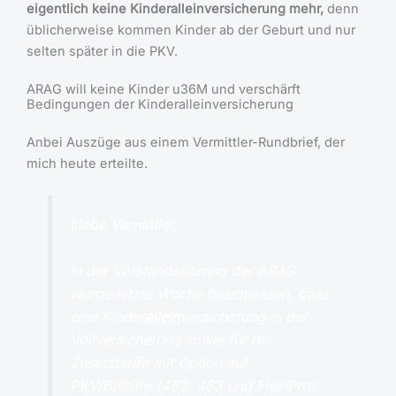
eigentlich keine Kinderalleinversicherung mehr,
denn
üblicherweise kommen Kinder ab der Geburt und nur
selten später in die PKV.
ARAG will keine Kinder u36M und verschärft
Bedingungen der Kinderalleinversicherung
Anbei Auszüge aus einem Vermittler-Rundbrief, der
mich heute erteilte.
Liebe Vermittler,
in der Vorstandssitzung der ARAG
wurde letzte Woche beschlossen, dass
eine Kinder
allein
versicherung in der
Vollversicherung sowie für die
Zusatztarife mit Option auf
PKV/Beihilfe (482, 483 und FlexiPro)