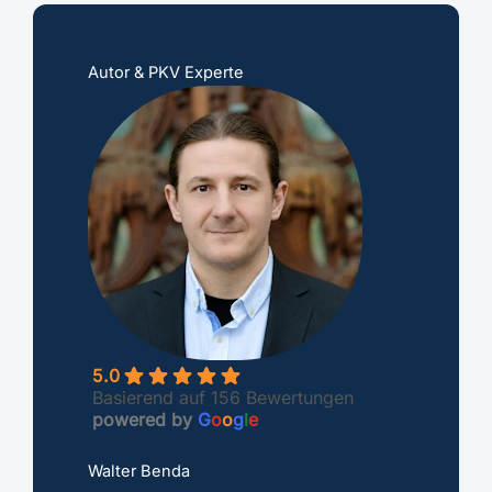
Autor & PKV Experte
5.0
Basierend auf 156 Bewertungen
powered by
G
o
o
g
l
e
Walter Benda