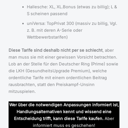
Hallesche: XL, XL.Bonus (etwas zu billig); L &
S scheinen passend
uniVersa: TopPrivat 300 (massiv zu billig, Vgl.
z. B. mit deren A-Serie oder
Wettbewerbstarifen)
Diese Tarife sind deshalb nicht per se schlecht
, aber
man muss sie mit einer gewissen Vorsicht betrachten.
Lob an der Stelle für den Deutscher Ring (Prime) sowie
die LKH (GesundheitsUpgrade Premium), welche
ordentliche Tarife mit einem ordentlichen Beitrag
rausbrachten, statt den Preiskampf-Unsinn
mitzuspielen.
Wer über die notwendigen Anpassungen informiert ist,
Handlungsalternativen kennt und wissend eine
Entscheidung trifft, kann diese Tarife kaufen.
Aber
informiert muss es geschehen!