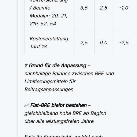
/ Beamte
3,5
2,5
-1,0
Modular: 20, 21,
21P, 52, 54
Kostenerstattung:
2,5
0,0
-2,5
Tarif 18
❓
Grund für die Anpassung
–
nachhaltige Balance zwischen BRE und
Limitierungsmitteln für
Beitragsanpassungen
✅
Flat-BRE bleibt bestehen
–
gleichbleibend hohe BRE ab Beginn
über alle leistungsfreien Jahre
Falls ihr Fragen habt, meldet euch