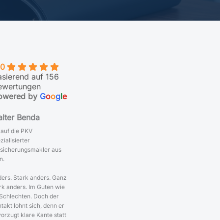
.0
asierend auf 156
ewertungen
owered by
G
o
o
g
l
e
lter Benda
 auf die PKV
zialisierter
sicherungsmakler aus
n.
ers. Stark anders. Ganz
rk anders. Im Guten wie
Schlechten. Doch der
takt lohnt sich, denn er
orzugt klare Kante statt