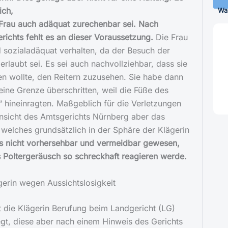
ich,
Wa
Frau auch adäquat zurechenbar sei. Nach
ichts fehlt es an dieser Voraussetzung.
Die Frau
 sozialadäquat verhalten, da der Besuch der
 erlaubt sei. Es sei auch nachvollziehbar, dass sie
n wollte, den Reitern zuzusehen. Sie habe dann
eine Grenze überschritten, weil die Füße des
d“ hineinragten. Maßgeblich für die Verletzungen
Ansicht des Amtsgerichts Nürnberg aber das
 welches grundsätzlich in der Sphäre der Klägerin
 es nicht vorhersehbar und vermeidbar gewesen,
 Poltergeräusch so schreckhaft reagieren werde.
gerin wegen Aussichtslosigkeit
t die Klägerin Berufung beim Landgericht (LG)
gt, diese aber nach einem Hinweis des Gerichts