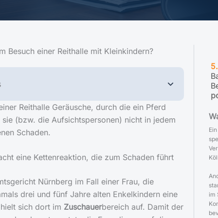
m Besuch einer Reithalle mit Kleinkindern?
5
B
s
B
p
einer Reithalle Geräusche, durch die ein Pferd
Wa
 sie (bzw. die Aufsichtspersonen) nicht in jedem
Ein
denen Schaden.
spe
Ver
acht eine Kettenreaktion, die zum Schaden führt
Köl
And
tsgericht Nürnberg im Fall einer Frau, die
sta
als drei und fünf Jahre alten Enkelkindern eine
im 
Kon
 hielt sich dort im
Zuschauer
bereich auf. Damit der
bev