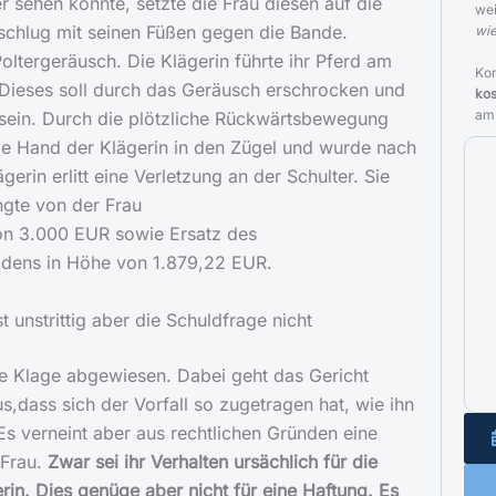
r sehen konnte, setzte die Frau diesen auf die
we
schlug mit seinen Füßen gegen die Bande.
wie
oltergeräusch. Die Klägerin führte ihr Pferd am
Kon
 Dieses soll durch das Geräusch erschrocken und
kos
am
sein. Durch die plötzliche Rückwärtsbewegung
ie Hand der Klägerin in den Zügel und wurde nach
gerin erlitt eine Verletzung an der Schulter. Sie
ngte von der Frau
on 3.000 EUR sowie Ersatz des
dens in Höhe von 1.879,22 EUR.
 unstrittig aber die Schuldfrage nicht
ie Klage abgewiesen. Dabei geht das Gericht
s,dass sich der Vorfall so zugetragen hat, wie ihn
 Es verneint aber aus rechtlichen Gründen eine
 Frau.
Zwar sei ihr Verhalten ursächlich für die
rin. Dies genüge aber nicht für eine Haftung. Es