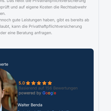
s. Das heißt die Privathaftpflichtversicherung
eprüft und auf eigene Kosten die Rechtsabwehr
en.
ennoch gute Leistungen haben, gibt es bereits ab
aubt, kann die Privathaftpflichtversicherung
oder eine Beratung anfragen.
erte
5.0
Basierend auf 156 Bewertungen
powered by
G
o
o
g
l
e
Walter Benda