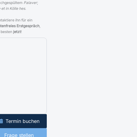
ichgespültem
Palaver
;
 et in Kölle hes
.
taktiere ihn für ein
tenfreies Erstgespräch
,
 besten
jetzt
!
Termin buchen
Frage stellen