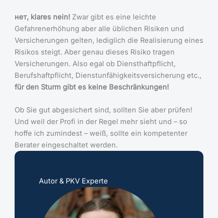
нет, klares nein!
Zwar gibt es eine leichte
Gefahrenerhöhung aber alle üblichen Risiken und
Versicherungen gelten, lediglich die Realisierung eines
Risikos steigt. Aber genau dieses Risiko tragen
Versicherungen. Also egal ob Diensthaftpflicht,
Berufshaftpflicht, Dienstunfähigkeitsversicherung etc.,
für den Sturm gibt es keine Beschränkungen!
Ob Sie gut abgesichert sind, sollten Sie aber prüfen!
Und weil der Profi in der Regel mehr sieht und – so
hoffe ich zumindest – weiß, sollte ein kompetenter
Berater eingeschaltet werden.
Autor & PKV Experte