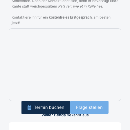
Schlechten. Doch der Kontakt lohnt sich, denn er bevorzugt klare
Kante statt weichgespültem
Palaver
;
wie et in Kölle hes
.
Kontaktiere ihn für ein
kostenfreies Erstgespräch
, am besten
jetzt
!
Termin buchen
Frage stellen
Walter Benda
bekannt aus