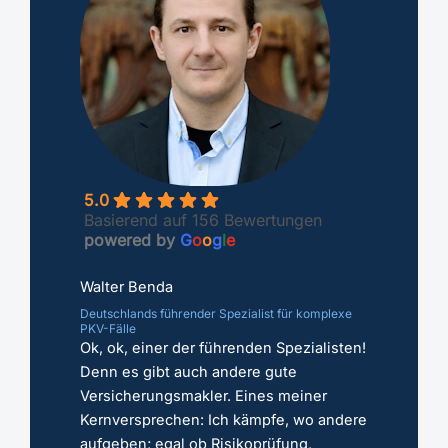
5.0
Basierend auf 156 Bewertungen
powered by
G
o
o
g
l
e
Walter Benda
Deutschlands führender Spezialist für komplexe
PKV-Fälle
Ok, ok, einer der führenden Spezialisten!
Denn es gibt auch andere gute
Versicherungsmakler. Eines meiner
Kernversprechen: Ich kämpfe, wo andere
aufgeben; egal ob Risikoprüfung,