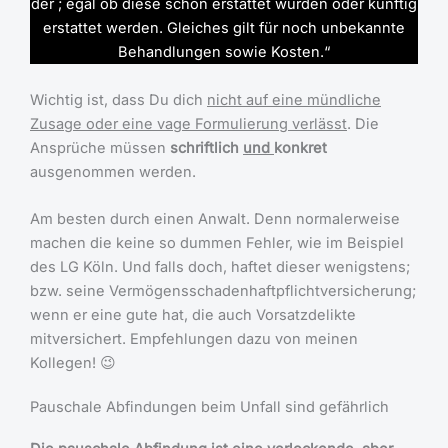
der ; egal ob diese schon erstattet wurden oder künftig
erstattet werden. Gleiches gilt für noch unbekannte
Behandlungen sowie Kosten.“
Wichtig ist, dass Du dich
nicht auf eine mündliche
Zusage oder eine vage Formulierung verlässt
. Die
Ansprüche müssen
schriftlich
und
konkret
ausgenommen werden.
Am besten durch einen Anwalt. Denn normalerweise
machen die keine so dummen Fehler, wie im Beispiel
des LG Köln. Und falls doch, haftet dieser wenigstens;
bzw. seine Vermögensschadenhaftpflichtversicherung;
wenn er eine gute hat, die auch Vorsatzdelikte
mitversichert. Empfehlungen dazu von meinen
Kollegen! 😉
Pauschale Abfindungen beim Unfall sind gefährlich