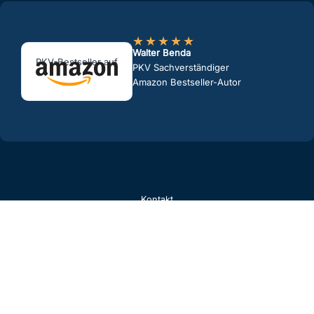
★
★
★
★
★
Walter Benda
PKV-Bestseller auf
PKV Sachverständiger
Amazon Bestseller-Autor
Kontakt
Datenschutz
Impressum
Beratungshinweise
Erstinformation
Beratung bewerten
Kontaktdaten speichern
© 2026 Walter Benda, PKV-Versicherungsmakler | Walter Benda PKV