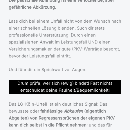
Die pauschale Abfindung ist eine verlockende, aber
gefährliche Abkürzung.
Lass dich bei einem Unfall nicht von dem Wunsch nach
einer schnellen Lösung blenden. Such dir stets
professionelle Unterstützung. Durch einen
spezialisierten Anwalt im Leistungsfall UND einen
Versicherungsmakler, der gute (PKV-)Verträge besorgt,
bevor der Leistungsfall eintritt.
Und führ dir ein Sprichwort vor Augen:
Drum prüfe, wer sich (ewig) bindet! Fast nichts
entschuldet deine Faulheit/Bequemlichkeit!
Das LG-Köln-Urteil ist ein deutliches Signal: Das
bewusste oder
fahrlässige
Abkaufen
(eigentlich
Abgelten) von Regressansprüchen der eigenen PKV
kann dich selbst in die Pflicht nehmen
; und das für