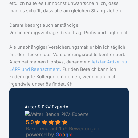
etc. Ich halte es für höchst unwahrscheinlich, dass
man es schafft, dass alle am gleichen Strang ziehen.
Darum besorgt euch anständige
Versicherungsverträge, beauftragt Profis und lügt nicht!
Als unabhängiger Versicherungsmakler bin ich täglich
mit den Tücken des Versicherungsrechts konfrontiert.
Auch bei meinen Hobbys, daher mein
letzter Artikel zu
LARP und Reenactment.
Für den Bereich kann ich
zudem gute Kollegen empfehlen, wenn man mich
irgendwie unseriös findet. 😉
Autor & PKV Experte
5.0
Basierend auf 156 Bewertungen
powered by
G
o
o
g
l
e