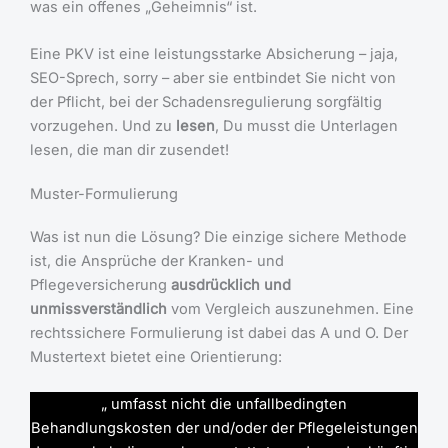
was ein offenes „Geheimnis“ ist.
Eine PKV ist eine leistungsstarke Absicherung – jaja,
SEO-Sprech, sorry – aber sie entbindet Sie nicht von
der Pflicht, bei der Schadensregulierung sorgfältig
vorzugehen. Und zu
lesen
, Du musst die Unterlagen
lesen, die man dir zusendet!
Muster-Formulierung
Was ist nun die Lösung? Die einzige sichere Methode
ist, die Ansprüche der Kranken- und
Pflegeversicherung
ausdrücklich und
unmissverständlich
vom Vergleich auszunehmen. Eine
rechtssichere Formulierung ist dabei das A und O. Der
Mustertext bietet eine Orientierung:
„ umfasst nicht die unfallbedingten
Behandlungskosten der und/oder der Pflegeleistungen