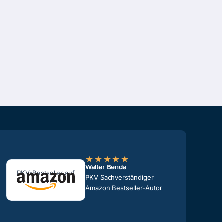
★
★
★
★
★
Walter Benda
PKV-Bestseller auf
PKV Sachverständiger
Amazon Bestseller-Autor