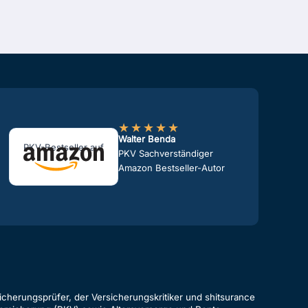
★
★
★
★
★
Walter Benda
PKV-Bestseller auf
PKV Sachverständiger
Amazon Bestseller-Autor
cherungsprüfer, der Versicherungskritiker und shitsurance