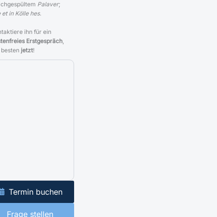
ichgespültem
Palaver
;
 et in Kölle hes
.
taktiere ihn für ein
tenfreies Erstgespräch
,
 besten
jetzt
!
Termin buchen
Frage stellen