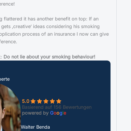
erence!
 flattered it has another benefit on top: If an
 gets ‚creative‘ ideas considering his smoking
pplication process of an insurance I now can give
ference.
t:
Do not lie about your smoking behaviour!
erte
5.0
Basierend auf 156 Bewertungen
powered by
G
o
o
g
l
e
Walter Benda