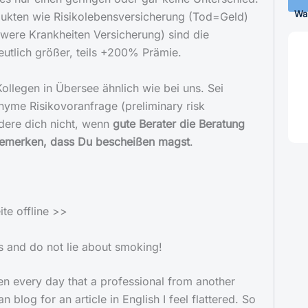
Wa
dukten wie Risikolebensversicherung (Tod=Geld)
were Krankheiten Versicherung) sind die
eutlich größer, teils +200% Prämie.
Kollegen in Übersee ähnlich wie bei uns. Sei
nyme Risikovoranfrage (preliminary risk
dere dich nicht, wenn
gute Berater die Beratung
bemerken, dass Du bescheißen magst
.
te offline >>
s and do not lie about smoking!
en every day that a professional from another
blog for an article in English I feel flattered. So