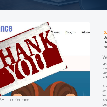
5
B
B
p
Wa
Ein
spe
Ver
Köl
And
sta
im 
SA – a reference
Kon
bev