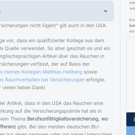
we
wie
s
Kon
icherungen nicht lügen!“ gilt auch in den USA
kos
am
e vor, dass ein qualifizierter Kollege aus dem
ls Quelle verwendet. So aber geschah es und ein
nglischsprachigen Artikel über das Rauchen in
icherungen verfasst, der auf Basis der
s meines Kollegen Matthias Hellberg
sowie
as Rauchverhalten bei Versicherungen
erfolgte.
 vielen lieben Dank!
er Artikel, dass in den USA das Rauchen eine
irkung auf die Versicherungsprämie hat als in
 beim Thema
Berufsunfähigkeitsversicherung, wo
fferenz
gibt. Bei den meisten deutschen BU-
s nur einen geringen oder gar keine Unterschied.