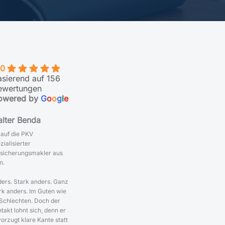
.0
asierend auf 156
ewertungen
owered by
G
o
o
g
l
e
lter Benda
 auf die PKV
zialisierter
sicherungsmakler aus
n.
ers. Stark anders. Ganz
rk anders. Im Guten wie
Schlechten. Doch der
takt lohnt sich, denn er
orzugt klare Kante statt