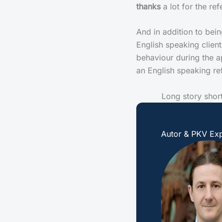
thanks
a lot for the ref
And in addition to being
English speaking client
behaviour during the a
an English speaking re
Long story shor
Autor & PKV Exp