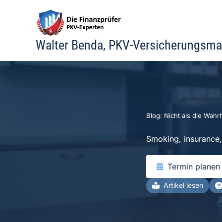
Zum
Inhalt
springen
Walter Benda, PKV-Versicherungsma
Blog: Nicht als die Wahrh
Smoking, insurance,
Termin planen
Artikel lesen