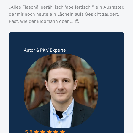
„Alles Flaschä leeräh, isch ‘abe fertisch!“, ein Ausraster,
der mir noch heute ein Lächeln aufs Gesicht zaubert.
Fast, wie der Blödmann oben… 😉
Autor & PKV Experte
5.0