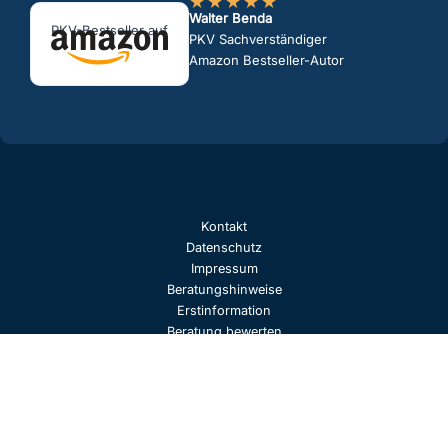
★
★
★
★
★
Walter Benda
PKV-Bestseller auf
PKV Sachverständiger
Amazon Bestseller-Autor
Kontakt
Datenschutz
Impressum
Beratungshinweise
Erstinformation
Beratung bewerten
Kontaktdaten speichern
© 2026 Walter Benda, PKV-Versicherungsmakler | Walter Benda PKV
Experte | Bekannt aus Funk & TV | Die Finanzprüfer, die
Versicherungsprüfer, der Versicherungskritiker und shitsurance sind
Firmen von Walter "Benzinfass" Benda, der als Berater international