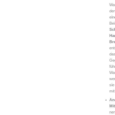
Waf
den
ein
Bei
Sc
Ha
Br
ent
das
Geg
füh
Waf
wen
sie
mit
An
Mit
nen