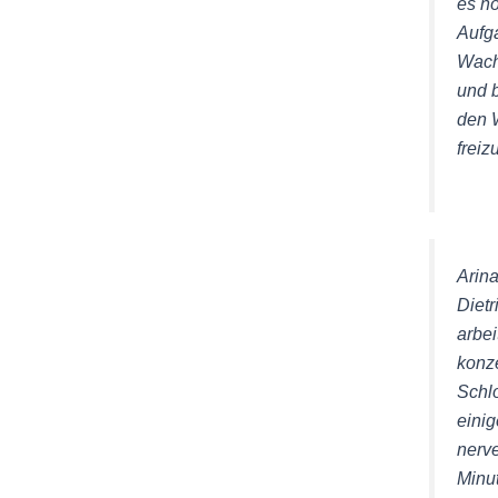
es nö
Aufg
Wach
und 
den 
frei
Arina
Dietr
arbei
konze
Schl
eini
nerv
Minu