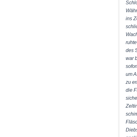
Schlo
Währ
ins Z
schli
Wach
ruhte
des S
war b
sofor
um A
zu e
die F
sich
Zelti
schi
Fläs
Dieb