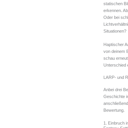
statischen B
erkennen. Ab
Oder bei sch
Lichtverhältn
Situationen?
Haptischer A
von deinem B
schau erneut
Unterschied 
LARP- und R
Anbei drei Be
Geschichte i
anschließend
Bewertung.
1. Einbruch i