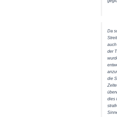
geglü
Da s
Strei
auch 
der T
wurd
entw
anzu
die 
Zelte
über
dies 
straf
Sinn