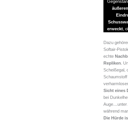
Gegenstand
äußeren
Eindr
Schusswaf
erweckt
, o
Dazu gehören
Softair-Pist
echte
Nachb
Repliken
. Un
Scheißegal, 
Schaumstoff 
verharmlose
Sicht eines 
bei Dunkelhe
Auge…unter 
während man e
Die Hürde is