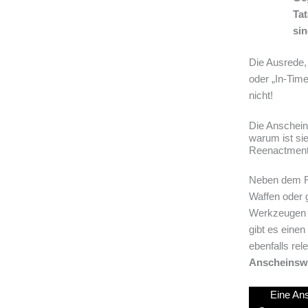
Tat
sin
Die Ausrede,
oder „In-Time
nicht!
Die Anschein
warum ist si
Reenactment 
Neben dem F
Waffen oder 
Werkzeugen b
gibt es einen
ebenfalls rele
Anscheinsw
Eine Ans