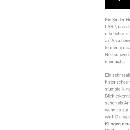
Ein Kinder-H
LARP, das de
erkennbar ist
als Anscheins
formecht na
Holzschwert 
eher nicht.
Ein sehr real
historisches
stumpfe Kling
Blick erkennb
schon als An
wenn es zur 
wird. Die ty
Klingen neu