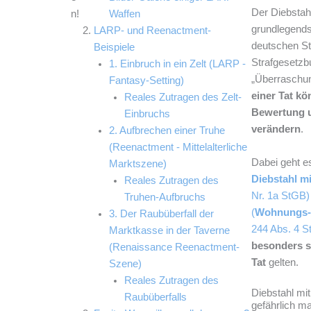
Der Diebstahl
n!
Waffen
grundlegends
LARP- und Reenactment-
deutschen Str
Beispiele
Strafgesetzb
1. Einbruch in ein Zelt (LARP -
„Überraschun
Fantasy-Setting)
einer Tat kö
Reales Zutragen des Zelt-
Bewertung u
Einbruchs
verändern
.
2. Aufbrechen einer Truhe
(Reenactment - Mittelalterliche
Dabei geht e
Marktszene)
Diebstahl m
Reales Zutragen des
Nr. 1a StGB)
Truhen-Aufbruchs
(
Wohnungs-)
3. Der Raubüberfall der
244 Abs. 4 S
Marktkasse in der Taverne
besonders 
(Renaissance Reenactment-
Tat
gelten.
Szene)
Reales Zutragen des
Diebstahl mit
Raubüberfalls
gefährlich m