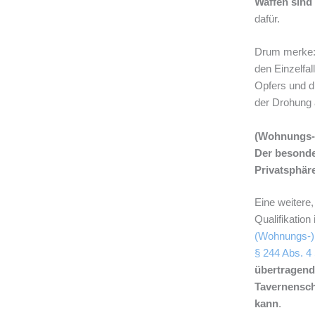
Waffen sind 
dafür.
Drum merke:
den Einzelfa
Opfers und d
der Drohung 
(Wohnungs-)
Der besonde
Privatsphär
Eine weitere
Qualifikation 
(Wohnungs-)
§ 244 Abs. 4
übertragende
Tavernensch
kann
.