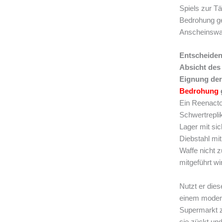
Spiels zur T
Bedrohung ge
Anscheinswaf
Entscheidend
Absicht des
Eignung der 
Bedrohung
Ein Reenacto
Schwertreplik
Lager mit sic
Diebstahl mit
Waffe nicht 
mitgeführt wi
Nutzt er dies
einem moder
Supermarkt z
sie zückt und