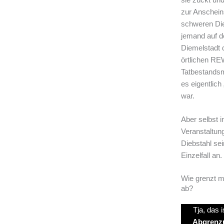
zur Anschein
schweren Die
jemand auf d
Diemelstadt 
örtlichen RE
Tatbestandsm
es eigentlic
war.
Aber selbst i
Veranstaltun
Diebstahl se
Einzelfall an.
Wie grenzt m
ab?
Tja, das 
Abgrenzu