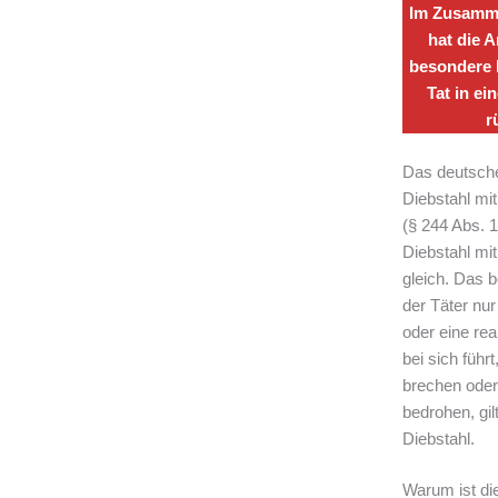
Im Zusamme
hat die 
besondere 
Tat in ei
r
Das deutsche 
Diebstahl mi
(§ 244 Abs. 
Diebstahl mit
gleich. Das 
der Täter nur
oder eine rea
bei sich führ
brechen oder
bedrohen, gil
Diebstahl.
Warum ist di