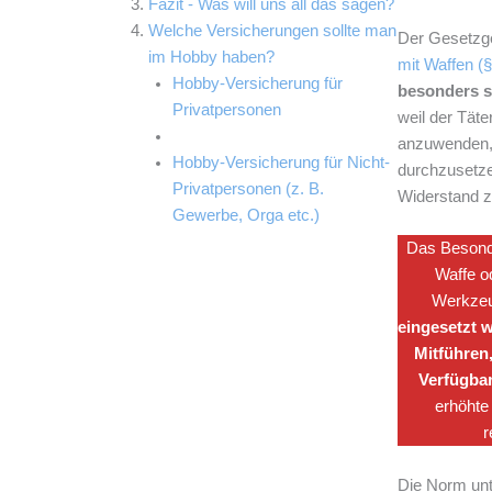
Fazit - Was will uns all das sagen?
Welche Versicherungen sollte man
Der Gesetzg
im Hobby haben?
mit Waffen (
Hobby-Versicherung für
besonders s
Privatpersonen
weil der Täter
anzuwenden,
Hobby-Versicherung für Nicht-
durchzusetze
Privatpersonen (z. B.
Widerstand z
Gewerbe, Orga etc.)
Das Besonde
Waffe o
Werkze
eingesetzt 
Mitführen,
Verfügbar
erhöhte
r
Die Norm unt