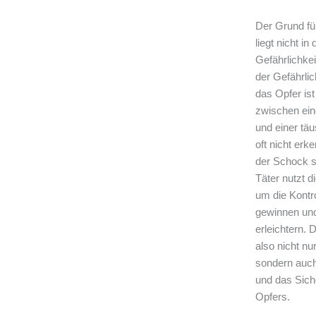
Der Grund fü
liegt nicht in
Gefährlichkei
der Gefährlic
das Opfer ist
zwischen ein
und einer tä
oft nicht erk
der Schock s
Täter nutzt 
um die Kontro
gewinnen und
erleichtern. 
also nicht nu
sondern auc
und das Sich
Opfers.