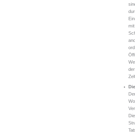
sin
dur
Ein
mit
Sch
and
or
Öff
Wer
der
Zel
Die
Der
Woh
Ver
Die
Str
Tat