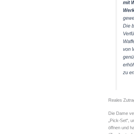
mit 
Wer
gewe
Die 
Verfü
Waff
von 
genüg
erhö
zu er
Reales Zutra
Die Dame ve
„Pick-Set“, 
öffnen und ha