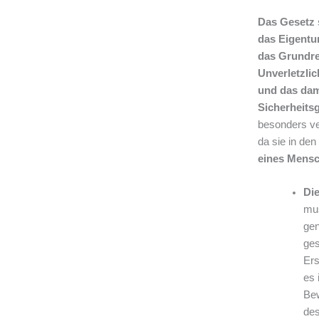
Das Gesetz s
das Eigentu
das Grundre
Unverletzli
und das dam
Sicherheits
besonders ve
da sie in den
eines Mensc
Di
mus
gen
ges
Ers
es 
Bew
de