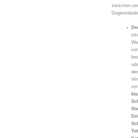
zwischen ver
Gegenstände
Der
str
Waf
von
bes
ode
die
Ver
ve
kla
Sc
Sti
Do
Sc
Tot