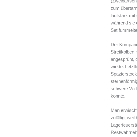
(Zweibartsch
zum übertarn
lautstark mit
während sie 
Set fummelte
Der Kompanio
Streitkolben 
angesprüht, d
wirkte. Letztl
Spazierstoc
sternenförmi
schwere Ver
könnte.
Man erwischt
zufällig, weil
Lagerfeuersä
Restwahrneh