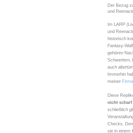
Der Bezug z
und Reenact
Im LARP (Liv
und Reenact
historisch ko
Fantasy-Waf
gehören Nac
Schwertern, 
auch altertü
Immerhin hab
meiner
Firm
Diese Replik
nicht scharf
schließlich gi
Veranstaltun
Checks. Den
sie in einem