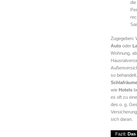
die
Per
rec
San
Zugegeben: 
Auto
oder
L
Wohnung, abe
Hausratversi
Außenversic
so behandelt
Schlafräum
wie
Hotels
be
es oft zu ei
des o. g. Ge
Versicherung
sich daran.
Fazit:
Das 