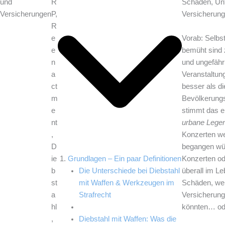
R
Schäden, Unfä
P,
Versicherun
R
Vorab: Selbs
e
bemüht sind 
e
und ungefährl
n
Veranstaltung
a
besser als di
ct
Bevölkerungs
m
stimmt das e
e
urbane Lege
nt
Konzerten we
,
begangen wür
D
Konzerten od
ie
Grundlagen – Ein paar Definitionen
überall im L
b
Die Unterschiede bei Diebstahl
Schäden, we
st
mit Waffen & Werkzeugen im
Versicherung
a
Strafrecht
könnten… ode
hl
,
Diebstahl mit Waffen: Was die