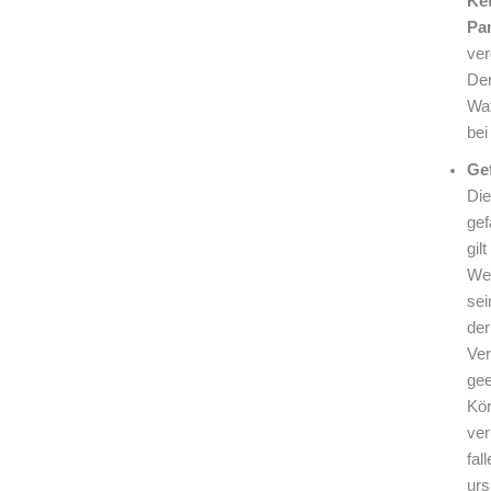
Ket
Pa
ver
Der
Waf
bei
Ge
Die
gef
gil
Wer
sei
der
Ver
gee
Kör
ver
fal
urs