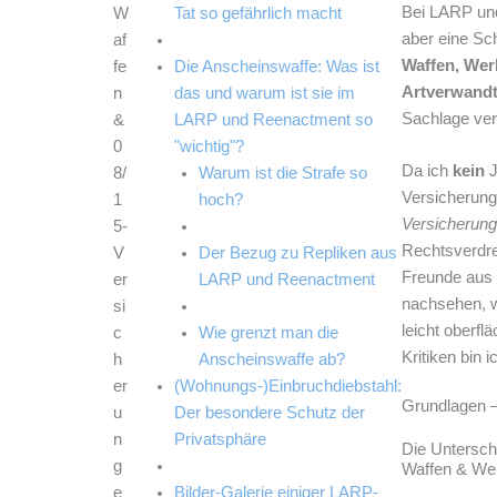
Bei LARP un
W
Tat so gefährlich macht
aber eine Sch
af
Waffen, Wer
fe
Die Anscheinswaffe: Was ist
Artverwand
n
das und warum ist sie im
Sachlage ver
&
LARP und Reenactment so
0
"wichtig"?
Da ich
kein
J
8/
Warum ist die Strafe so
Versicherung
1
hoch?
Versicherun
5-
Rechtsverdre
V
Der Bezug zu Repliken aus
Freunde aus K
er
LARP und Reenactment
nachsehen, w
si
leicht oberfl
c
Wie grenzt man die
Kritiken bin i
h
Anscheinswaffe ab?
er
(Wohnungs-)Einbruchdiebstahl:
Grundlagen –
u
Der besondere Schutz der
n
Privatsphäre
Die Unterschi
g
Waffen & Wer
e
Bilder-Galerie einiger LARP-