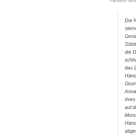
Fantasy-Sett
Die 
stern
Gesta
Söld
die D
schli
das Z
Händ
Grum
Arina
ihres
auf d
Mond
Händ
abge