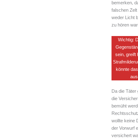
bemerken, d
falschen Zelt
weder Licht 
zu hören war
Wichtig: 
Gegenstän
sein, greift
Strafmilderu
könnte das
aus
Da die Täter
die Versiche
bemüht werde
Rechtsschutz
wollte keine 
der Vorwurf e
versichert wa