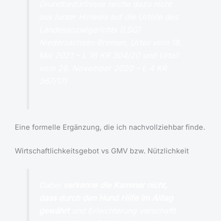
Grundbedürfnisse reiche dazu nicht
aus (unter Hinweis auf die Urteile des
Landessozialgerichts (LSG)
Niedersachsen-Bremen, Urteil vom 18.
Mai 2021 – L 16 KR 304/20 und Urteil
vom 26. November 2020 – L 4 KR
367/17)
Eine formelle Ergänzung, die ich nachvollziehbar finde.
Wirtschaftlichkeitsgebot vs GMV bzw. Nützlichkeit
Dabei
verkenne die Kammer nicht,
dass durch den Hund Hilfe im Alltag
gewährt
und Erleichterung verschafft