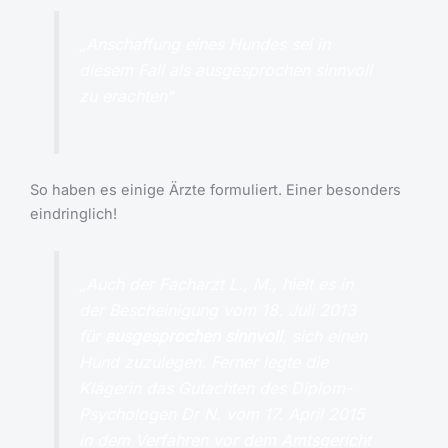
„Anschaffung eines Hundes sei in
diesem Fall als ausgesprochen sinnvoll
zu erachten“
So haben es einige Ärzte formuliert. Einer besonders
eindringlich!
„Auch der Facharzt L., M., hielt es in
der Bescheinigung vom 18. Juli 2013
für
ausgesprochen sinnvoll
, sich einen
Hund zuzulegen. Ferner legte die
Klägerin das Gutachten des Diplom-
Psychologen Dr N. vom 17. April 2015
in dem Verfahren vor dem Amtsgericht