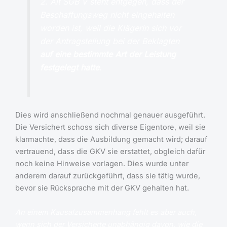
2. Alt SGB V steht entgegen, dass der
Beschaffungsweg nicht eingehalten
worden ist, weil die Klägerin sich vor
der Antragstellung bei der Beklagten
auf eine bestimmte Art der Leistung
festgelegt hatte
.
Dies wird anschließend nochmal genauer ausgeführt.
Die Versichert schoss sich diverse Eigentore, weil sie
klarmachte, dass die Ausbildung gemacht wird; darauf
vertrauend, dass die GKV sie erstattet, obgleich dafür
noch keine Hinweise vorlagen. Dies wurde unter
anderem darauf zurückgeführt, dass sie tätig wurde,
bevor sie Rücksprache mit der GKV gehalten hat.
An einem Kausalzusammenhang fehlt es aber auch,
wenn sich der Versicherte unabhängig davon, wie die