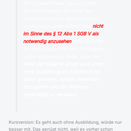
Der Assistenzhund sei auch unter
Berücksichtigung des Ziels, die
Klägerin bei einem aktiven Leben
emotional zu unterstützen, hier
nicht
im Sinne des § 12 Abs 1 SGB V als
notwendig anzusehen
. Wie auch die
Beklagte ausgeführt und die Klägerin
selbst vorgetragen habe, habe der
Hund der Klägerin dieser auch schon
ohne Ausbildung als Assistenzhund
dabei geholfen, soziale Interaktion
einzugehen und die Wohnung
regelmäßig zu verlassen
.
Kurzversion: Es geht auch ohne Ausbildung, würde nur
besser mit. Das genügt nicht, weil es vorher schon