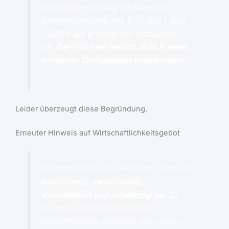
gezielte Versorgung im Sinne der
Behandlungsziele des § 27 Abs 1 Satz
1 SGB V als erforderlich anzusehen
sei.
Der Hund sei jedoch nicht in einen
ärztlichen Therapieplan eingebunden
.
Leider überzeugt diese Begründung.
Erneuter Hinweis auf Wirtschaftlichkeitsgebot
Erforderlich sei ein Hilfsmittel, wenn es
ausreichend, zweckmäßig,
wirtschaftlich und notwendig
sei. Es
sei dabei auf die individuellen
Verhältnisse im Einzelfall abzustellen.