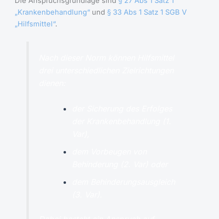
Die Anspruchsgrundlage sind
§ 27 Abs 1 Satz 1
„Krankenbehandlung“
und
§ 33 Abs 1 Satz 1 SGB V
„Hilfsmittel“
.
Nach dieser Norm können Hilfsmittel
drei unterschiedlichen Zielrichtungen
dienen:
der Sicherung des Erfolges
der Krankenbehandlung (1.
Var),
dem Vorbeugen von
Behinderung (2. Var) oder
dem Behinderungsausgleich
(3. Var).
Dabei besteht ein Anspruch auf