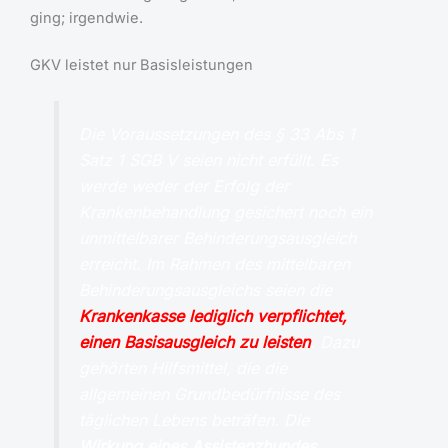
ging; irgendwie.
GKV leistet nur Basisleistungen
Die Voraussetzungen des § 33 Abs 1
Satz 1 SGB V seien nicht erfüllt. Es
werde weder der Erfolg der
Krankenbehandlung gesichert noch ein
unmittelbarer Behinderungsausgleich
erreicht. Im Rahmen des mittelbaren
Behinderungsausgleichs seien die
Krankenkasse lediglich verpflichtet,
einen Basisausgleich zu leisten
. Dazu
gehörten Hilfsmittel, die die
allgemeinen Grundbedürfnisse des
täglichen Lebens beträfen. Die
Wirkung eines Assistenzhundes