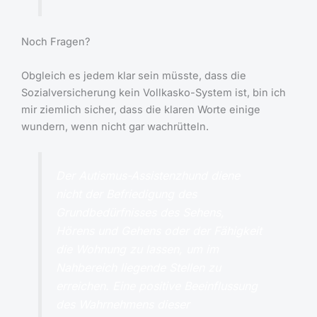
Noch Fragen?
Obgleich es jedem klar sein müsste, dass die
Sozialversicherung kein Vollkasko-System ist, bin ich
mir ziemlich sicher, dass die klaren Worte einige
wundern, wenn nicht gar wachrütteln.
Der Autismus-Assistenzhund diene
nicht der Befriedigung des
Grundbedürfnisses des Sehens,
Hörens und Gehens oder der Fähigkeit
die Wohnung zu lassen, um im
Nahbereich liegende Stellen zu
erreichen. Eine positive Beeinflussung
des Wahrnehmens dieser