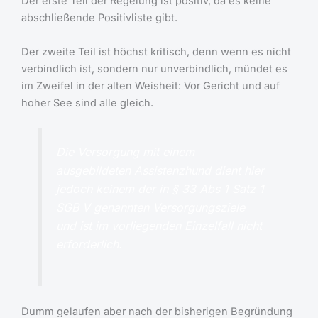
Der erste Teil der Regelung ist positiv, da es keine
abschließende Positivliste gibt.
Der zweite Teil ist höchst kritisch, denn wenn es nicht
verbindlich ist, sondern nur unverbindlich, mündet es
im Zweifel in der alten Weisheit: Vor Gericht und auf
hoher See sind alle gleich.
Die Versorgung mit einem
ausgebildeten Assistenzhund dient hier
jedoch keinem der in § 33 Abs 1 Satz 1
SGB V genannten Versorgungsziele
und ist im vorliegenden Einzelfall nicht
erforderlich.
Dumm gelaufen aber nach der bisherigen Begründung