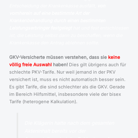
Entscheidung der Krankenkasse ausfällt,
von
vornherein auf eine bestimmte Art der
Krankenbehandlung durch einen bestimmten
Leistungserbringer festgelegt
hat und fest entschlossen
ist, die Leistung selbst dann zu beschaffen, wenn die
Krankenkasse den Antrag ablehnen sollte.
GKV-Versicherte müssen verstehen, dass sie
keine
völlig freie Auswahl
haben!
Dies gilt übrigens auch für
schlechte PKV-Tarife. Nur weil jemand in der PKV
versichert ist, muss es nicht automatisch besser sein.
Es gibt Tarife, die sind schlechter als die GKV. Gerade
im Bereich Hilfsmittel, insbesondere viele der bisex
Tarife (heterogene Kalkulation).
Die Klägerin hatte nach dem gesamten
Akteninhalt bereits vor der