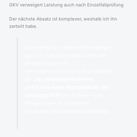
GKV verweigert Leistung auch nach Einzelfallprüfung
Der nächste Absatz ist komplexer, weshalb ich ihn
zerteilt habe.
Einem Anspruch stehe nicht entgegen,
dass ein Autismus-Hund anders der
Blindenführhund im
Hilfsmittelverzeichnis nicht aufgeführt
sei.
Das Hilfsmittelverzeichnis
verkörpere keine abschließende, die
Leistungspflicht
der Kranken- und
Pflegekassen im Sinne einer
Positivliste beschränkende Regelung.