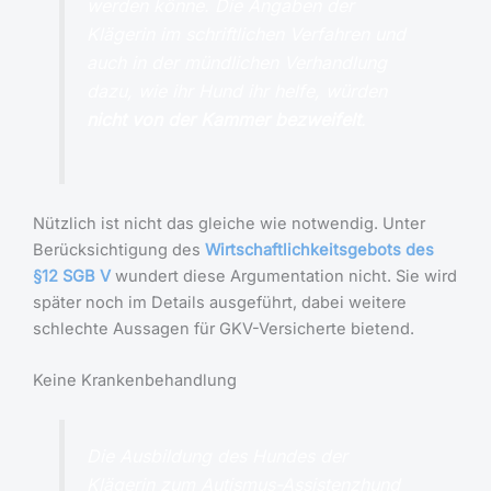
werden könne. Die Angaben der
Klägerin im schriftlichen Verfahren und
auch in der mündlichen Verhandlung
dazu, wie ihr Hund ihr helfe, würden
nicht von der Kammer bezweifelt
.
Nützlich ist nicht das gleiche wie notwendig. Unter
Berücksichtigung des
Wirtschaftlichkeitsgebots des
§12 SGB V
wundert diese Argumentation nicht. Sie wird
später noch im Details ausgeführt, dabei weitere
schlechte Aussagen für GKV-Versicherte bietend.
Keine Krankenbehandlung
Die Ausbildung des Hundes der
Klägerin zum Autismus-Assistenzhund