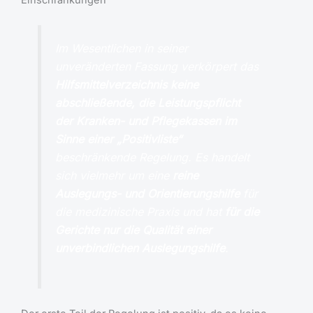
Im Wesentlichen in seiner
unveränderten Fassung verkörpert das
Hilfsmittelverzeichnis keine
abschließende, die Leistungspflicht
der Kranken- und Pflegekassen im
Sinne einer „Positivliste“
beschränkende Regelung. Es handelt
sich vielmehr um eine
reine
Auslegungs- und Orientierungshilfe
für
die medizinische Praxis und hat
für die
Gerichte nur die Qualität einer
unverbindlichen Auslegungshilfe
.