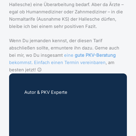
Hallesche) eine Überarbeitung bedarf. Aber da Ärzte –
egal ob Humanmediziner oder Zahnmediziner – in die
Normaltarife (Ausnahme KS) der Hallesche dürfen,
bleibe ich bei einem sehr positiven Fazit.
Wenn Du jemanden kennst, der diesen Tarif
abschließen sollte, ermuntere ihn dazu. Gerne auch
bei mir, wo Du insgesamt
eine
gute PKV-Beratung
bekommst. Einfach einen Termin vereinbaren
, am
besten jetzt! 😉
Autor & PKV Experte