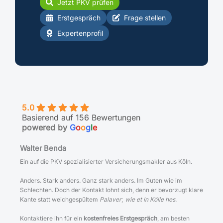
Jetzt PKV prüfen
Erstgespräch
Frage stellen
Expertenprofil
5.0
Basierend auf 156 Bewertungen
powered by
G
o
o
g
l
e
Walter Benda
Ein auf die PKV spezialisierter Versicherungsmakler aus Köln.
Anders. Stark anders. Ganz stark anders. Im Guten wie im
Schlechten. Doch der Kontakt lohnt sich, denn er bevorzugt klare
Kante statt weichgespültem
Palaver
;
wie et in Kölle hes
.
Kontaktiere ihn für ein
kostenfreies Erstgespräch
, am besten